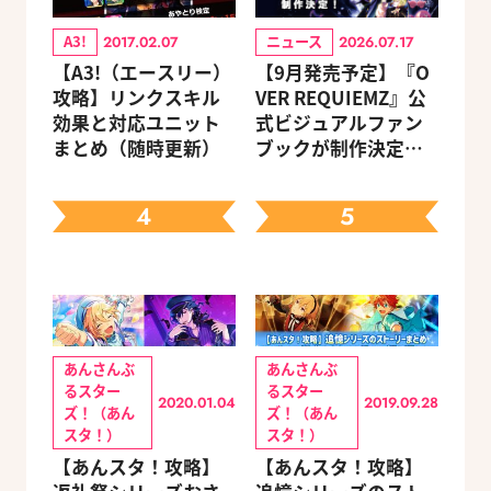
A3!
ニュース
2017.02.07
2026.07.17
【A3!（エースリー）
【9月発売予定】『O
攻略】リンクスキル
VER REQUIEMZ』公
効果と対応ユニット
式ビジュアルファン
まとめ（随時更新）
ブックが制作決定！
キャラクターを選べ
る豪華グッズ付き限
4
5
定セットも同時発売
あんさんぶ
あんさんぶ
るスター
るスター
2020.01.04
2019.09.28
ズ！（あん
ズ！（あん
スタ！）
スタ！）
【あんスタ！攻略】
【あんスタ！攻略】