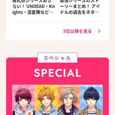
返礼祭シリーズおさ
追憶シリーズのスト
らい！ UNDEAD・Kn
ーリーまとめ！ アイ
ights・流星隊など、
ドルの過去をネタバ
先輩たちの進路もチ
レ込みで振り返りま
ェック
す
5位以降を見る
スペシャル
SPECIAL