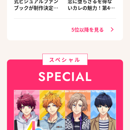
式ビジュアルファン
恋に堕ちざるを得な
ブックが制作決定！
いカレの魅力！第4
キャラクターを選べ
回：Revel編
る豪華グッズ付き限
定セットも同時発売
5位以降を見る
スペシャル
SPECIAL