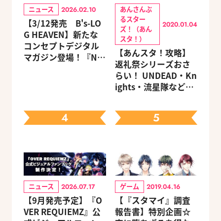
ニュース
あんさんぶ
2026.02.10
るスター
【3/12発売 B's-LO
2020.01.04
ズ！（あん
G HEAVEN】新たな
スタ！）
コンセプトデジタル
【あんスタ！攻略】
マガジン登場！『NU:
返礼祭シリーズおさ
カーニバル』など、
らい！ UNDEAD・Kn
人気作のオリジナル
ights・流星隊など、
グッズ付きアニメイ
先輩たちの進路もチ
トセットが予約受付
ェック
中！
4
5
ニュース
ゲーム
2026.07.17
2019.04.16
【9月発売予定】『O
【『スタマイ』調査
VER REQUIEMZ』公
報告書】特別企画☆