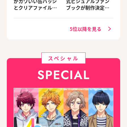
がカワいい缶バッジ
式ビジュアルファン
とクリアファイルが
ブックが制作決定！
6/29発売
キャラクターを選べ
る豪華グッズ付き限
定セットも同時発売
5位以降を見る
スペシャル
SPECIAL