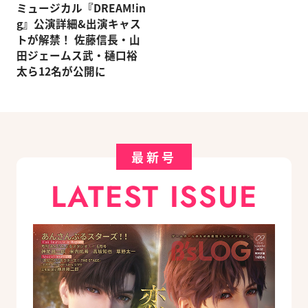
ミュージカル『DREAM!in
g』公演詳細&出演キャス
トが解禁！ 佐藤信長・山
田ジェームス武・樋口裕
太ら12名が公開に
最新号
LATEST ISSUE