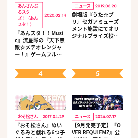
あんさんぶ
ニュース
2019.06.20
るスター
劇場版『うた☆プ
2020.02.14
ズ！（あん
リ』セガアミューズ
スタ！）
メント施設にてオリ
『あんスタ！！Musi
ジナルプライズ投入
c』流星隊の『天下無
＆グッズプレゼント
敵☆メテオレンジャ
キャンペーンが開催
ー！』ゲームフルサ
決定
イズMVが公開
4
5
おそ松さん
ニュース
2017.04.29
2026.07.17
『おそ松さん』ぬい
【9月発売予定】『O
ぐるみと戯れる6つ子
VER REQUIEMZ』公