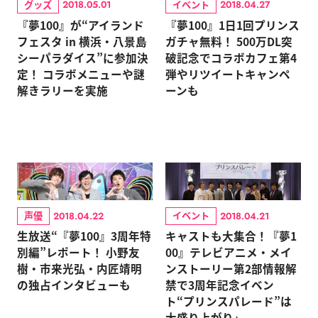
グッズ
イベント
2018.05.01
2018.04.27
『夢100』が“アイランド
『夢100』1日1回プリンス
フェスタ in 横浜・八景島
ガチャ無料！ 500万DL突
シーパラダイス”に参加決
破記念でコラボカフェ第4
定！ コラボメニューや謎
弾やリツイートキャンペ
解きラリーを実施
ーンも
声優
イベント
2018.04.22
2018.04.21
生放送“『夢100』3周年特
キャストも大集合！『夢1
別編”レポート！ 小野友
00』テレビアニメ・メイ
樹・市来光弘・内匠靖明
ンストーリー第2部情報解
の独占インタビューも
禁で3周年記念イベン
ト“プリンスパレード”は
大盛り上がり♪