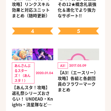
攻略】リンクスキル
その12★概念礼装強
効果と対応ユニット
化＆進化でより強力
まとめ（随時更新）
なサポート!!
4
5
あんさんぶ
A3!
2017.05.09
るスター
【A3!（エースリー）
2020.01.04
ズ！（あん
攻略】各組と各劇団
スタ！）
員のフラワーマーク
【あんスタ！攻略】
まとめ
返礼祭シリーズおさ
らい！ UNDEAD・Kn
ights・流星隊など、
先輩たちの進路もチ