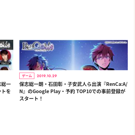
2019.10.29
ゲーム
志総一
保志総一朗・石田彰・子安武人ら出演『RenCa:A/
ントを
N』のGoogle Play・予約 TOP10での事前登録が
スタート！