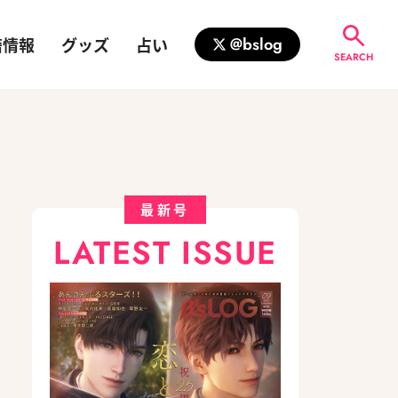
籍情報
グッズ
占い
@bslog
SEARCH
最新号
LATEST ISSUE