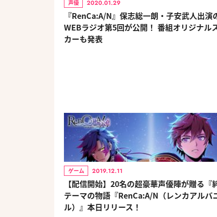
2020.01.29
声優
『RenCa:A/N』保志総一朗・子安武人出演
WEBラジオ第5回が公開！ 番組オリジナル
カーも発表
2019.12.11
ゲーム
【配信開始】20名の超豪華声優陣が贈る『
テーマの物語『RenCa:A/N（レンカアルバ
ル）』本日リリース！