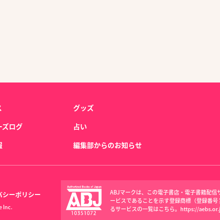
ス
グッズ
ーズログ
占い
報
編集部からのお知らせ
ABJマークは、この電子書店・電子書籍配
バシーポリシー
ービスであることを示す登録商標（登録番号 第6
 Inc.
るサービスの一覧はこちら。
https://aebs.or.