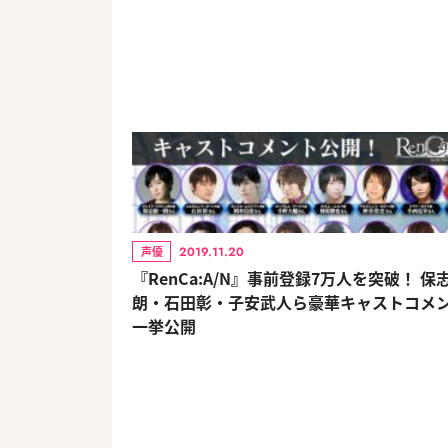
2019.11.20
声優
『RenCa:A/N』事前登録7万人を突破！ 保
朗・石田彰・子安武人ら豪華キャストコメ
一挙公開