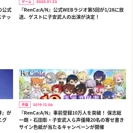
2020.01.23
ゲーム
の公式
『RenCa:A/N』公式WEBラジオ第5回が1/28に放
ステッ
送、ゲストに子安武人の出演が決定！
2019.12.06
声優
絆』が
『RenCa:A/N』事前登録10万人を突破！ 保志総
ニグ
一朗・石田彰・子安武人ら声優陣20名の寄せ書き
サイン色紙が当たるキャンペーンが開催