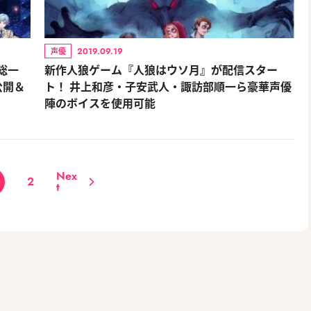
2019.09.19
声優
志総一
新作人狼ゲーム『人狼はウソ月』が配信スター
公開＆
ト！ 井上和彦・子安武人・諏訪部順一ら豪華声優
陣のボイスを使用可能
Nex
2
t