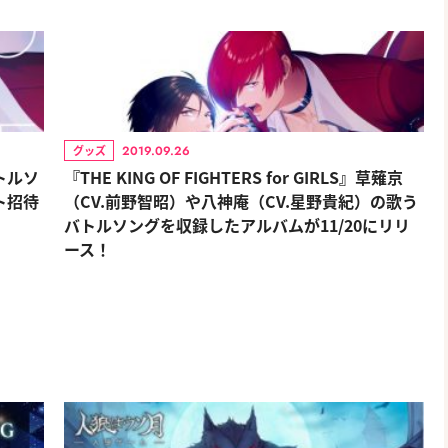
2019.09.26
グッズ
バトルソ
『THE KING OF FIGHTERS for GIRLS』草薙京
ト招待
（CV.前野智昭）や八神庵（CV.星野貴紀）の歌う
バトルソングを収録したアルバムが11/20にリリ
ース！