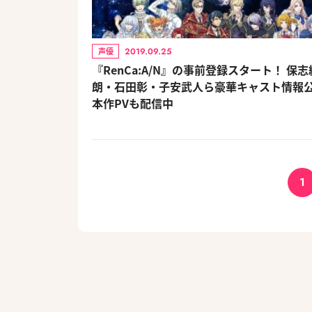
2019.09.25
声優
『RenCa:A/N』の事前登録スタート！ 保
朗・石田彰・子安武人ら豪華キャスト情報
本作PVも配信中
1