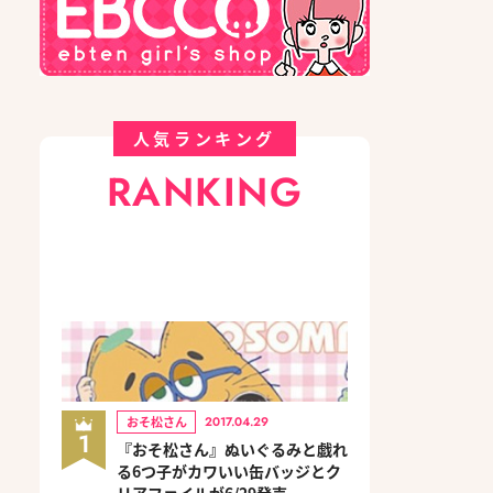
人気ランキング
RANKING
おそ松さん
2017.04.29
1
『おそ松さん』ぬいぐるみと戯れ
る6つ子がカワいい缶バッジとク
リアファイルが6/29発売