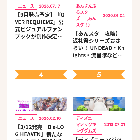
ニュース
あんさんぶ
2026.07.17
るスター
【9月発売予定】『O
2020.01.04
ズ！（あん
VER REQUIEMZ』公
スタ！）
式ビジュアルファン
【あんスタ！攻略】
ブックが制作決定！
返礼祭シリーズおさ
キャラクターを選べ
らい！ UNDEAD・Kn
る豪華グッズ付き限
ights・流星隊など、
定セットも同時発売
先輩たちの進路もチ
ェック
4
5
ニュース
ディズニー
2026.02.10
マジックキ
2018.07.31
【3/12発売 B's-LO
ングダムズ
G HEAVEN】新たな
【ディズニー マジッ