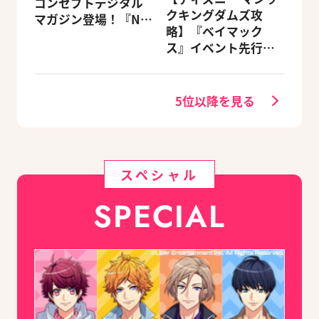
コンセプトデジタル
クキングダムズ攻
マガジン登場！『NU:
略】『ベイマック
カーニバル』など、
ス』イベント先行体
人気作のオリジナル
験レポート
グッズ付きアニメイ
トセットが予約受付
5位以降を見る
中！
スペシャル
SPECIAL