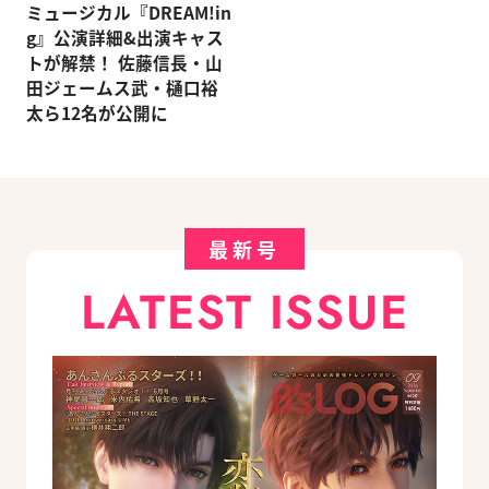
ミュージカル『DREAM!in
g』公演詳細&出演キャス
トが解禁！ 佐藤信長・山
田ジェームス武・樋口裕
太ら12名が公開に
最新号
LATEST ISSUE