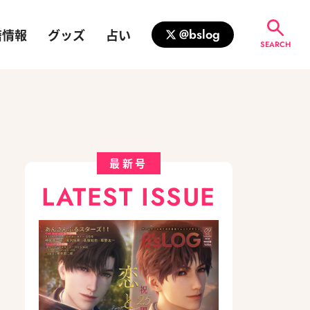
籍情報
グッズ
占い
@bslog
SEARCH
最新号
LATEST ISSUE