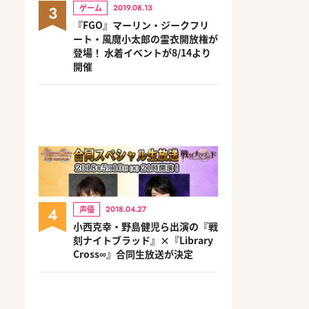
3
ゲーム
2019.08.13
『FGO』マーリン・ジークフリ
ート・風魔小太郎の霊衣開放権が
登場！ 水着イベントが8/14より
開催
4
声優
2018.04.27
小西克幸・野島健児ら出演の『戦
刻ナイトブラッド』×『Library
Cross∞』合同生放送が決定