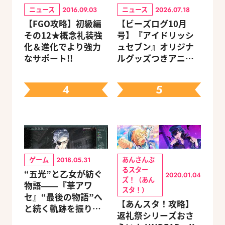
ニュース
ニュース
2016.09.03
2026.07.18
【FGO攻略】初級編
【ビーズログ10月
その12★概念礼装強
号】『アイドリッシ
化＆進化でより強力
ュセブン』オリジナ
なサポート!!
ルグッズつきアニメ
イトセット＆ebtenD
Xパック予約受付中！
4
5
ゲーム
あんさんぶ
2018.05.31
るスター
“五光”と乙女が紡ぐ
2020.01.04
ズ！（あん
物語――『華アワ
スタ！）
セ』“最後の物語”へ
【あんスタ！攻略】
と続く軌跡を振り返
返礼祭シリーズおさ
る【蛟編】