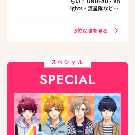
らい！ UNDEAD・Kn
ights・流星隊など、
先輩たちの進路もチ
ェック
5位以降を見る
スペシャル
SPECIAL