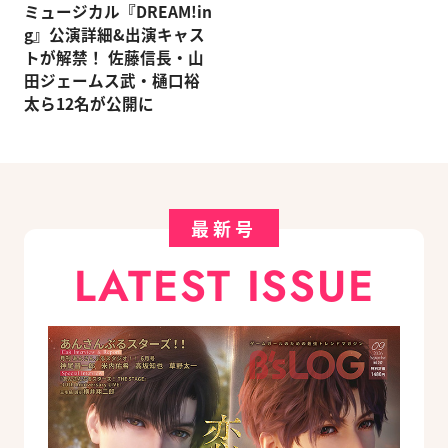
ミュージカル『DREAM!in
g』公演詳細&出演キャス
トが解禁！ 佐藤信長・山
田ジェームス武・樋口裕
太ら12名が公開に
最新号
LATEST ISSUE