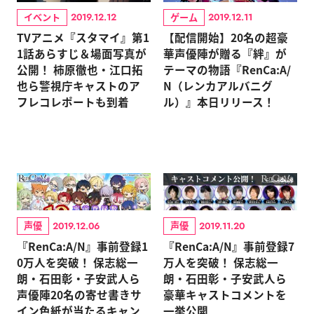
イベント
ゲーム
2019.12.12
2019.12.11
TVアニメ『スタマイ』第1
【配信開始】20名の超豪
1話あらすじ＆場面写真が
華声優陣が贈る『絆』が
公開！ 柿原徹也・江口拓
テーマの物語『RenCa:A/
也ら警視庁キャストのア
N（レンカアルバニグ
フレコレポートも到着
ル）』本日リリース！
声優
声優
2019.12.06
2019.11.20
『RenCa:A/N』事前登録1
『RenCa:A/N』事前登録7
0万人を突破！ 保志総一
万人を突破！ 保志総一
朗・石田彰・子安武人ら
朗・石田彰・子安武人ら
声優陣20名の寄せ書きサ
豪華キャストコメントを
イン色紙が当たるキャン
一挙公開