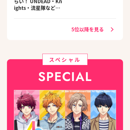
らい！ UNDEAD・Kn
ights・流星隊など、
先輩たちの進路もチ
ェック
5位以降を見る
スペシャル
SPECIAL