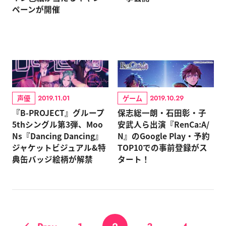
ペーンが開催
声優
ゲーム
2019.11.01
2019.10.29
『B-PROJECT』グループ
保志総一朗・石田彰・子
5thシングル第3弾、Moo
安武人ら出演『RenCa:A/
Ns『Dancing Dancing』
N』のGoogle Play・予約
ジャケットビジュアル&特
TOP10での事前登録がス
典缶バッジ絵柄が解禁
タート！
...