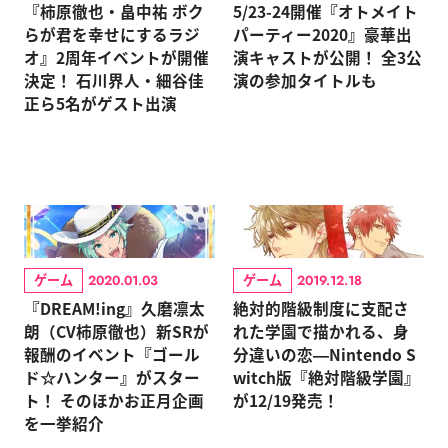
『柿原徹也・畠中祐 ボク
5/23-24開催『オトメイト
らが君を幸せにするラジ
パーティー2020』豪華出
オ』2周年イベントが開催
演キャストが公開！ 全3公
決定！ 石川界人・細谷佳
演の参加タイトルも
正ら5名がゲスト出演
ゲーム
ゲーム
2020.01.03
2019.12.18
『DREAM!ing』久磨凛太
絶対的階級制度に支配さ
朗（CV柿原徹也）新SRが
れた学園で描かれる、身
報酬のイベント『ゴール
分違いの恋―Nintendo S
ド☆ハンター』がスター
witch版『絶対階級学園』
ト！ そのほかお正月企画
が12/19発売！
を一挙紹介