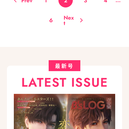
Prev
1
2
3
4
Nex
6
t
最新号
LATEST ISSUE