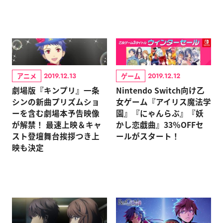
アニメ
ゲーム
2019.12.13
2019.12.12
劇場版『キンプリ』一条
Nintendo Switch向け乙
シンの新曲プリズムショ
女ゲーム『アイリス魔法学
ーを含む劇場本予告映像
園』『にゃんらぶ』『妖
が解禁！ 最速上映＆キャ
かし恋戯曲』33％OFFセ
スト登壇舞台挨拶つき上
ールがスタート！
映も決定