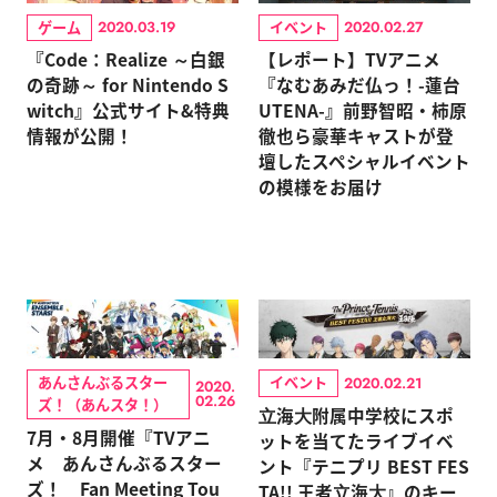
ゲーム
イベント
2020.03.19
2020.02.27
『Code：Realize ～白銀
【レポート】TVアニメ
の奇跡～ for Nintendo S
『なむあみだ仏っ！-蓮台
witch』公式サイト&特典
UTENA-』前野智昭・柿原
情報が公開！
徹也ら豪華キャストが登
壇したスペシャルイベント
の模様をお届け
あんさんぶるスター
イベント
2020.02.21
2020.
02.26
ズ！（あんスタ！）
⽴海⼤附属中学校にスポ
7月・8月開催『TVアニ
ットを当てたライブイベ
メ あんさんぶるスター
ント『テニプリ BEST FES
ズ！ Fan Meeting Tou
TA!! 王者⽴海⼤』のキー