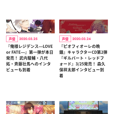
声優
声優
2020.03.25
2020.03.24
『俺様レジデンス―LOVE
『ピオフィオーレの晩
or FATE―』第一弾が本日
鐘』キャラクターCD第2弾
発売！ 武内駿輔・八代
『ギルバート・レッドフ
拓・斉藤壮馬へのインタ
ォード』3/25発売！ 森久
ビューも到着
保祥太郎インタビュー到
着