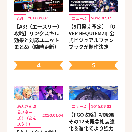
A3!
ニュース
2017.02.07
2026.07.17
【A3!（エースリー）
【9月発売予定】『O
攻略】リンクスキル
VER REQUIEMZ』公
効果と対応ユニット
式ビジュアルファン
まとめ（随時更新）
ブックが制作決定！
キャラクターを選べ
る豪華グッズ付き限
4
5
定セットも同時発売
あんさんぶ
ニュース
2016.09.03
るスター
【FGO攻略】初級編
2020.01.04
ズ！（あん
その12★概念礼装強
スタ！）
化＆進化でより強力