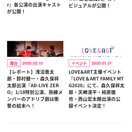
r』各公演の出演キャスト
ビジュアルが公開！
が公開！
舞台
イベント
2020.02.15
2020.01.31
【レポート】浅沼晋太
LOVE&ART主催イベント
郎・鈴村健一・森久保祥
『LOVE＆ART FAMILY MT
太郎出演『AD-LIVE ZER
G2020』にて、森久保祥太
O』1/18特別公演、熟練メ
郎・天﨑滉平・柿原徹
ンバーのアドリブ劇は衝
也・西山宏太朗出演の公
撃の結末へ！
録イベント決定！