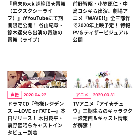
『幕末Rock 超絶頂★雷舞
前野智昭・小笠原仁・中
（エクスタシーライ
島ヨシキら出演、劇場ア
ブ）』がYouTubeにて期
ニメ『WAVE!!』全三部作
間限定公開！ 谷山紀章・
で2020年上映予定！ 特報
鈴木達央ら出演の奇跡の
PV＆ティザービジュアル
雷舞（ライブ）
公開
声優
アニメ
2020.04.22
2020.03.31
ドラマCD『俺様レジデン
TVアニメ『アイ★チュ
ス ―LOVE or FATE―』本
ウ』三期生らのキャラクタ
日リリース！ 木村良平・
ー設定画＆キャスト情報
前野智昭らキャストイン
が解禁！
タビュー到着