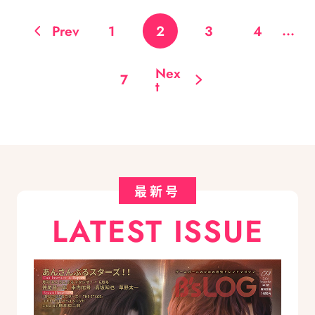
...
Prev
1
2
3
4
Nex
7
t
最新号
LATEST ISSUE