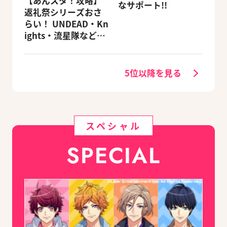
【あんスタ！攻略】
なサポート!!
返礼祭シリーズおさ
らい！ UNDEAD・Kn
ights・流星隊など、
先輩たちの進路もチ
ェック
5位以降を見る
スペシャル
SPECIAL