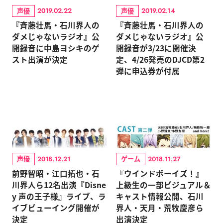
声優
声優
2019.02.22
2019.02.14
『斉藤壮馬・石川界人の
『斉藤壮馬・石川界人の
ダメじゃないラジオ』公
ダメじゃないラジオ』公
開録音に中島ヨシキのゲ
開録音が3/23に開催決
スト出演が決定
定、4/26発売のDJCD第2
弾に申込券が付属
声優
ゲーム
2018.12.21
2018.11.27
前野智昭・江口拓也・石
『ウインドボーイズ！』
川界人ら12名出演『Disne
上級生の一部ビジュアル＆
y 声の王子様』ライブ、ラ
キャスト情報公開、石川
イブビューイング開催が
界人・天月・荒牧慶彦ら
決定
出演決定