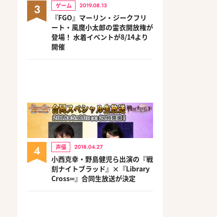
3
ゲーム
2019.08.13
『FGO』マーリン・ジークフリ
ート・風魔小太郎の霊衣開放権が
登場！ 水着イベントが8/14より
開催
4
声優
2018.04.27
小西克幸・野島健児ら出演の『戦
刻ナイトブラッド』×『Library
Cross∞』合同生放送が決定