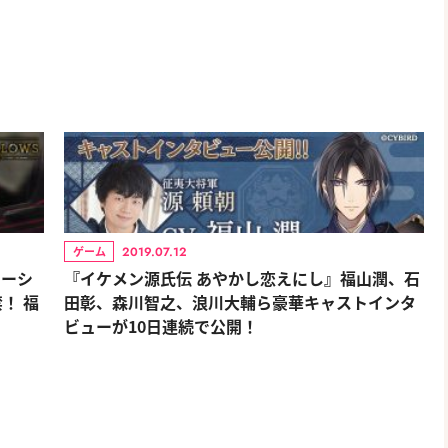
2019.07.12
ゲーム
レーシ
『イケメン源氏伝 あやかし恋えにし』福山潤、石
！ 福
田彰、森川智之、浪川大輔ら豪華キャストインタ
ビューが10日連続で公開！