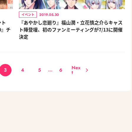
2019.05.30
イベント
ント
『あやかし恋廻り』福山潤・立花慎之介らキャス
19』チ
ト陣登壇、初のファンミーティングが7/13に開催
決定
Nex
...
3
4
5
6
t