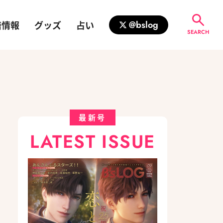
籍情報
グッズ
占い
@bslog
SEARCH
最新号
LATEST ISSUE