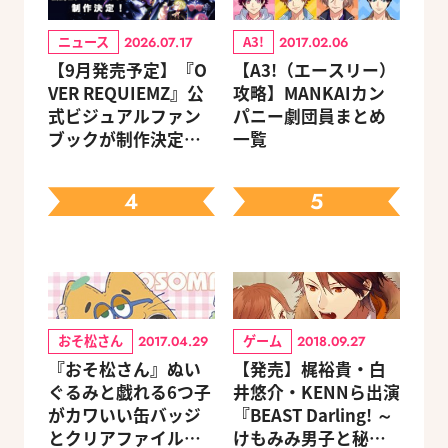
ニュース
A3!
2026.07.17
2017.02.06
【9月発売予定】『O
【A3!（エースリー）
VER REQUIEMZ』公
攻略】MANKAIカン
式ビジュアルファン
パニー劇団員まとめ
ブックが制作決定！
一覧
キャラクターを選べ
る豪華グッズ付き限
4
5
定セットも同時発売
おそ松さん
ゲーム
2017.04.29
2018.09.27
『おそ松さん』ぬい
【発売】梶裕貴・白
ぐるみと戯れる6つ子
井悠介・KENNら出演
がカワいい缶バッジ
『BEAST Darling! ～
とクリアファイルが
けもみみ男子と秘密