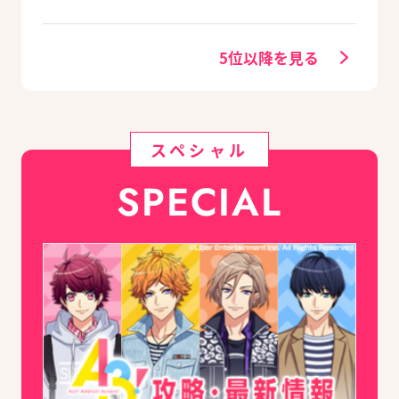
6/29発売
の寮～』がNintendo
Switchで登場
5位以降を見る
スペシャル
SPECIAL