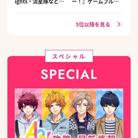
ights・流星隊など、
ー！』ゲームフルサ
先輩たちの進路もチ
イズMVが公開
ェック
5位以降を見る
スペシャル
SPECIAL