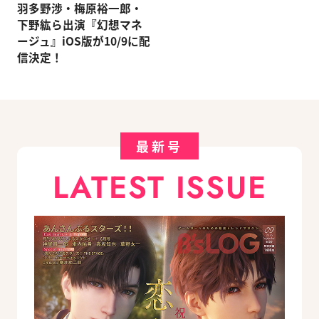
羽多野渉・梅原裕一郎・
下野紘ら出演『幻想マネ
ージュ』iOS版が10/9に配
信決定！
最新号
LATEST ISSUE