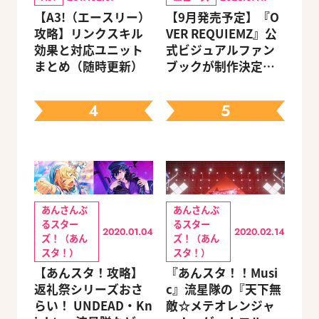
【A3!（エースリー）
【9月発売予定】『O
攻略】リンクスキル
VER REQUIEMZ』公
効果と対応ユニット
式ビジュアルファン
まとめ（随時更新）
ブックが制作決定！
キャラクターを選べ
る豪華グッズ付き限
4
5
定セットも同時発売
あんさんぶ
あんさんぶ
るスター
るスター
2020.01.04
2020.02.14
ズ！（あん
ズ！（あん
スタ！）
スタ！）
【あんスタ！攻略】
『あんスタ！！Musi
返礼祭シリーズおさ
c』流星隊の『天下無
らい！ UNDEAD・Kn
敵☆メテオレンジャ