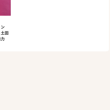
リン
・土田
魅力