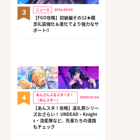
3
ニュース
2016.09.03
【FGO攻略】初級編その12★概
念礼装強化＆進化でより強力なサ
ポート!!
4
あんさんぶるスターズ！
2020.01.04
（あんスタ！）
【あんスタ！攻略】返礼祭シリー
ズおさらい！ UNDEAD・Knight
s・流星隊など、先輩たちの進路
もチェック