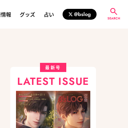
籍情報
グッズ
占い
@bslog
SEARCH
最新号
LATEST ISSUE