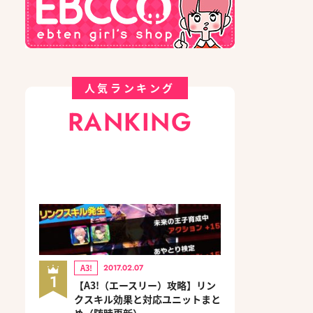
人気ランキング
RANKING
A3!
2017.02.07
1
【A3!（エースリー）攻略】リン
クスキル効果と対応ユニットまと
め（随時更新）