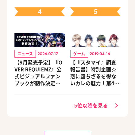
トセットが予約受付
ェック
中！
4
5
ニュース
ゲーム
2026.07.17
2019.04.16
【9月発売予定】『O
【『スタマイ』調査
VER REQUIEMZ』公
報告書】特別企画☆
式ビジュアルファン
恋に堕ちざるを得な
ブックが制作決定！
いカレの魅力！第4
キャラクターを選べ
回：Revel編
る豪華グッズ付き限
定セットも同時発売
5位以降を見る