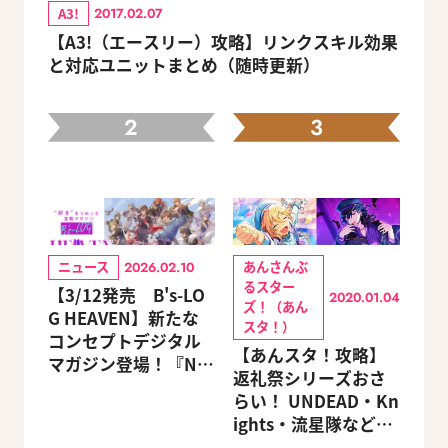
A3!
2017.02.07
【A3!（エースリー）攻略】リンクスキル効果
と対応ユニットまとめ（随時更新）
2
3
ニュース
あんさんぶ
2026.02.10
るスター
【3/12発売 B's-LO
2020.01.04
ズ！（あん
G HEAVEN】新たな
スタ！）
コンセプトデジタル
【あんスタ！攻略】
マガジン登場！『NU:
返礼祭シリーズおさ
カーニバル』など、
らい！ UNDEAD・Kn
人気作のオリジナル
ights・流星隊など、
グッズ付きアニメイ
先輩たちの進路もチ