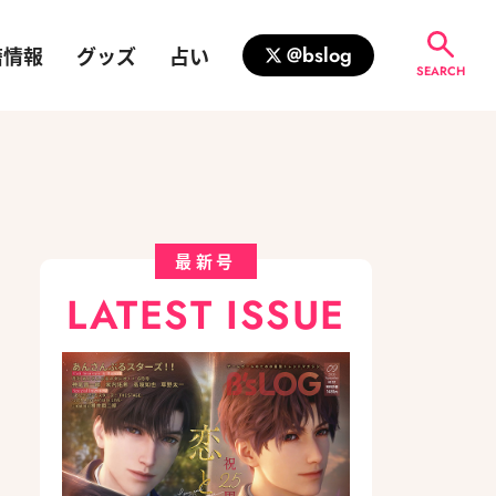
籍情報
グッズ
占い
@bslog
SEARCH
最新号
LATEST ISSUE