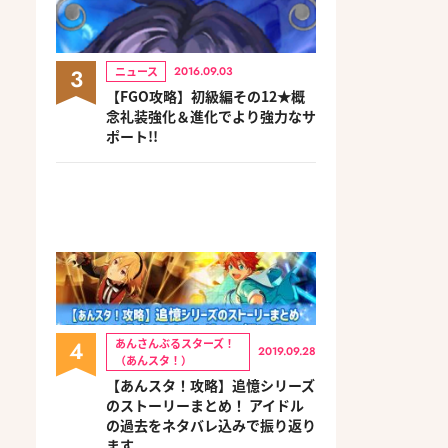
3
ニュース
2016.09.03
【FGO攻略】初級編その12★概
念礼装強化＆進化でより強力なサ
ポート!!
4
あんさんぶるスターズ！
2019.09.28
（あんスタ！）
【あんスタ！攻略】追憶シリーズ
のストーリーまとめ！ アイドル
の過去をネタバレ込みで振り返り
ます