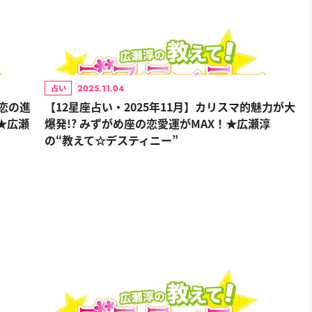
2025.11.04
占い
で恋の進
【12星座占い・2025年11月】カリスマ的魅力が大
た★広瀬
爆発!? みずがめ座の恋愛運がMAX！★広瀬淳
の“教えて☆デスティニー”