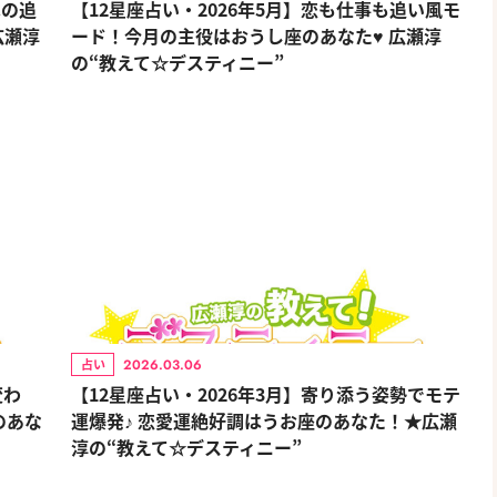
への追
【12星座占い・2026年5月】恋も仕事も追い風モ
広瀬淳
ード！今月の主役はおうし座のあなた♥ 広瀬淳
の“教えて☆デスティニー”
2026.03.06
占い
変わ
【12星座占い・2026年3月】寄り添う姿勢でモテ
のあな
運爆発♪ 恋愛運絶好調はうお座のあなた！★広瀬
淳の“教えて☆デスティニー”