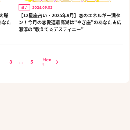
2025.09.02
占い
が大爆
【12星座占い・2025年9月】恋のエネルギー満タ
あなた
ン！今月の恋愛運最高潮は“やぎ座”のあなた★広
瀬淳の“教えて☆デスティニー”
Nex
...
3
5
t