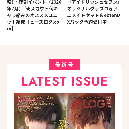
略】“復刻イベント（2026
『アイドリッシュセブン』
年7月）”★スカウト旬キ
オリジナルグッズつきア
ャラ絡みのオススメユニ
ニメイトセット＆ebtenD
ット編成【ビーズログ.co
Xパック予約受付中！
m】
最新号
LATEST ISSUE