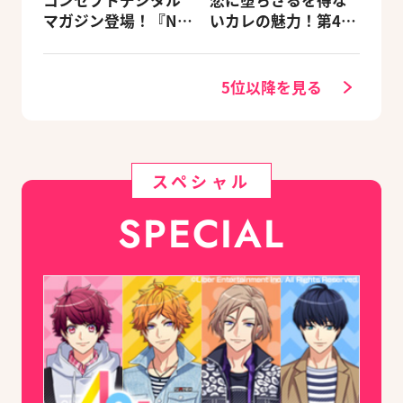
マガジン登場！『NU:
いカレの魅力！第4
カーニバル』など、
回：Revel編
人気作のオリジナル
グッズ付きアニメイ
5位以降を見る
トセットが予約受付
中！
スペシャル
SPECIAL