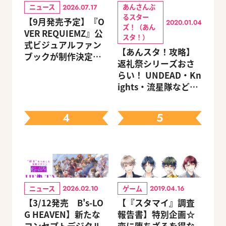
ニュース
あんさんぶ
2026.07.17
るスター
【9月発売予定】『O
2020.01.04
ズ！（あん
VER REQUIEMZ』公
スタ！）
式ビジュアルファン
【あんスタ！攻略】
ブックが制作決定！
返礼祭シリーズおさ
キャラクターを選べ
らい！ UNDEAD・Kn
る豪華グッズ付き限
ights・流星隊など、
定セットも同時発売
先輩たちの進路もチ
ェック
4
5
ニュース
ゲーム
2026.02.10
2019.04.16
【3/12発売 B's-LO
【『スタマイ』調査
G HEAVEN】新たな
報告書】特別企画☆
コンセプトデジタル
恋に堕ちざるを得な