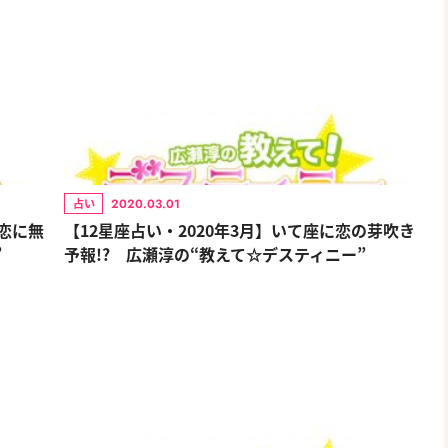
2020.03.01
占い
は恋に無
【12星座占い・2020年3月】いて座に恋の芽吹き
”
予報!? 広瀬淳の“教えて☆デスティニー”