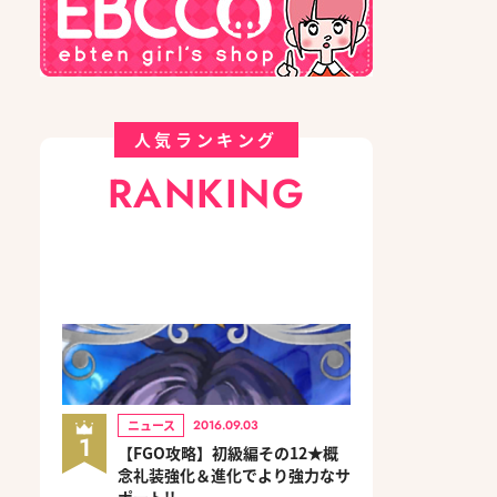
人気ランキング
RANKING
ニュース
2016.09.03
1
【FGO攻略】初級編その12★概
念礼装強化＆進化でより強力なサ
ポート!!