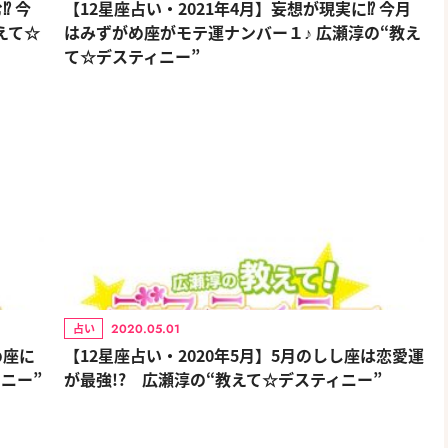
⁉ 今
【12星座占い・2021年4月】妄想が現実に⁉ 今月
えて☆
はみずがめ座がモテ運ナンバー１♪ 広瀬淳の“教え
て☆デスティニー”
2020.05.01
占い
め座に
【12星座占い・2020年5月】5月のしし座は恋愛運
ニー”
が最強!? 広瀬淳の“教えて☆デスティニー”