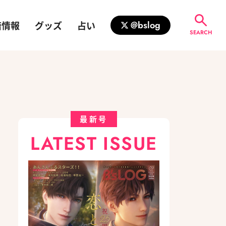
籍情報
グッズ
占い
@bslog
SEARCH
最新号
LATEST ISSUE