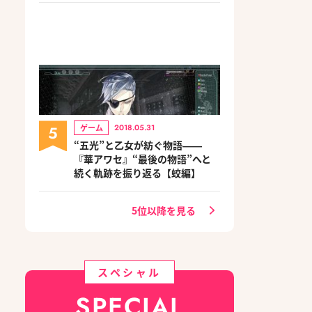
5
ゲーム
2018.05.31
“五光”と乙女が紡ぐ物語――
『華アワセ』“最後の物語”へと
続く軌跡を振り返る【蛟編】
5位以降を見る
スペシャル
SPECIAL