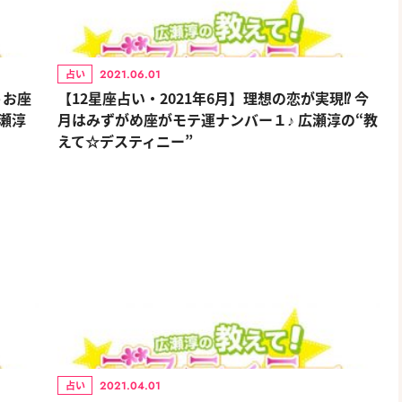
2021.06.01
占い
うお座
【12星座占い・2021年6月】理想の恋が実現⁉ 今
瀬淳
月はみずがめ座がモテ運ナンバー１♪ 広瀬淳の“教
えて☆デスティニー”
2021.04.01
占い