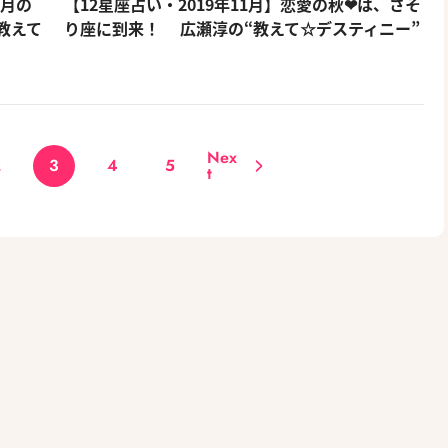
ト月の
【12星座占い・2019年11月】恋愛の秋❤は、さそ
教えて
り座に到来！ 広瀬淳の“教えて☆デスティニー”
Nex
2
3
4
5
t