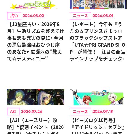
占い
ニュース
2026.08.02
2026.08.01
【12星座占い・2026年8
【レポート】今年も『う
月】生活リズムを整えて仕
たの☆プリンスさまっ♪』
事も恋も充実の夏に♪ 今月
のフラッグシップストア
の運気最強はおひつじ座
「UTA☆PRI GRAND SHO
のあなた♥ 広瀬淳の“教え
P」が開催！ 注目の商品
て☆デスティニー”
ラインナップをチェック♪
A3!
ニュース
2026.07.26
2026.07.18
【A3!（エースリー）攻
【ビーズログ10月号】
略】“復刻イベント（2026
『アイドリッシュセブン』
年7月）”★スカウト旬キ
オリジナルグッズつきア