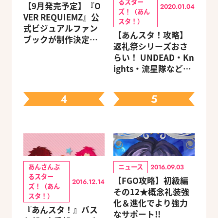
るスター
【9月発売予定】『O
2020.01.04
ズ！（あん
VER REQUIEMZ』公
スタ！）
式ビジュアルファン
【あんスタ！攻略】
ブックが制作決定！
返礼祭シリーズおさ
キャラクターを選べ
らい！ UNDEAD・Kn
る豪華グッズ付き限
ights・流星隊など、
定セットも同時発売
先輩たちの進路もチ
ェック
4
5
あんさんぶ
ニュース
2016.09.03
るスター
【FGO攻略】初級編
2016.12.14
ズ！（あん
その12★概念礼装強
スタ！）
化＆進化でより強力
『あんスタ！』バス
なサポート!!