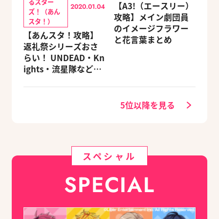
るスター
【A3!（エースリー）
2020.01.04
ズ！（あん
攻略】メイン劇団員
スタ！）
のイメージフラワー
【あんスタ！攻略】
と花言葉まとめ
返礼祭シリーズおさ
らい！ UNDEAD・Kn
ights・流星隊など、
先輩たちの進路もチ
ェック
5位以降を見る
スペシャル
SPECIAL