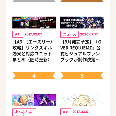
A3!
ニュース
2017.02.07
2026.07.17
【A3!（エースリー）
【9月発売予定】『O
攻略】リンクスキル
VER REQUIEMZ』公
効果と対応ユニット
式ビジュアルファン
まとめ（随時更新）
ブックが制作決定！
キャラクターを選べ
る豪華グッズ付き限
4
5
定セットも同時発売
あんさんぶ
A3!
2017.03.01