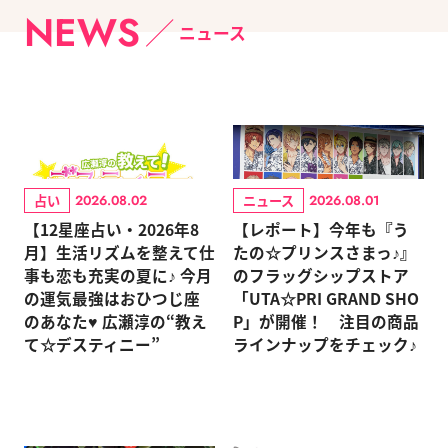
NEWS
ニュース
占い
ニュース
2026.08.02
2026.08.01
【12星座占い・2026年8
【レポート】今年も『う
月】生活リズムを整えて仕
たの☆プリンスさまっ♪』
事も恋も充実の夏に♪ 今月
のフラッグシップストア
の運気最強はおひつじ座
「UTA☆PRI GRAND SHO
のあなた♥ 広瀬淳の“教え
P」が開催！ 注目の商品
て☆デスティニー”
ラインナップをチェック♪