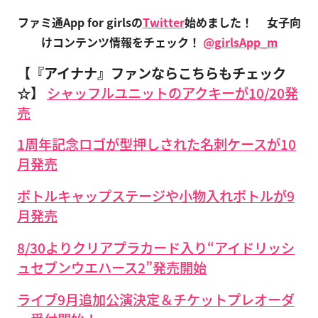
ファミ通App for girlsの
Twitter
始めました！
女子向
けコンテンツ情報をチェック！
@girlsApp_m
【『アイナナ』ファンならこちらもチェック
☆】
シャッフルユニットのアクキーが10/20発
売
1周年記念ロゴが型押しされた名刺ケースが10
月発売
ボトルキャップステージや小物入れボトルが9
月発売
8/30よりクリアプラカード入り“アイドリッシ
ュセブンウエハース2”発売開始
ライブ9月追加公演決定＆チケットプレオーダ