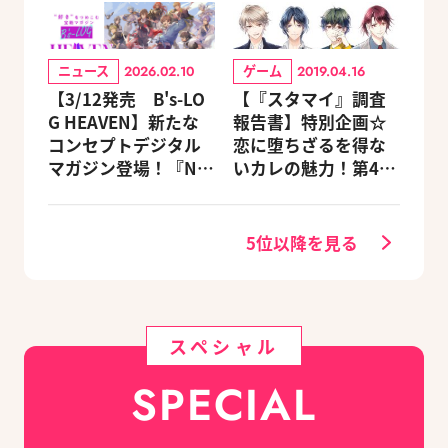
ニュース
ゲーム
2026.02.10
2019.04.16
【3/12発売 B's-LO
【『スタマイ』調査
G HEAVEN】新たな
報告書】特別企画☆
コンセプトデジタル
恋に堕ちざるを得な
マガジン登場！『NU:
いカレの魅力！第4
カーニバル』など、
回：Revel編
人気作のオリジナル
グッズ付きアニメイ
5位以降を見る
トセットが予約受付
中！
スペシャル
SPECIAL