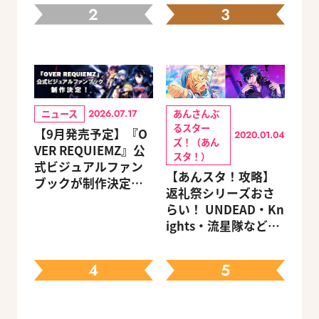
2
3
ニュース
あんさんぶ
2026.07.17
るスター
【9月発売予定】『O
2020.01.04
ズ！（あん
VER REQUIEMZ』公
スタ！）
式ビジュアルファン
【あんスタ！攻略】
ブックが制作決定！
返礼祭シリーズおさ
キャラクターを選べ
らい！ UNDEAD・Kn
る豪華グッズ付き限
ights・流星隊など、
定セットも同時発売
先輩たちの進路もチ
ェック
4
5