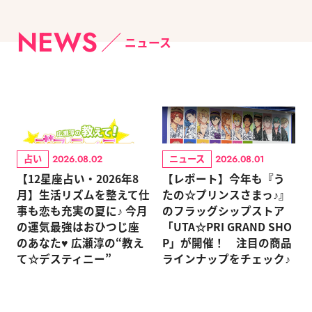
NEWS
ニュース
占い
ニュース
2026.08.02
2026.08.01
【12星座占い・2026年8
【レポート】今年も『う
月】生活リズムを整えて仕
たの☆プリンスさまっ♪』
事も恋も充実の夏に♪ 今月
のフラッグシップストア
の運気最強はおひつじ座
「UTA☆PRI GRAND SHO
のあなた♥ 広瀬淳の“教え
P」が開催！ 注目の商品
て☆デスティニー”
ラインナップをチェック♪