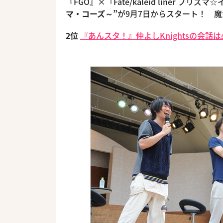
『FGO』×『Fate/kaleid liner プリ
マ・コーズ～”
が9月7日からスタート！ 魔
2位
『あんスタ！』仲よしKnightsの会