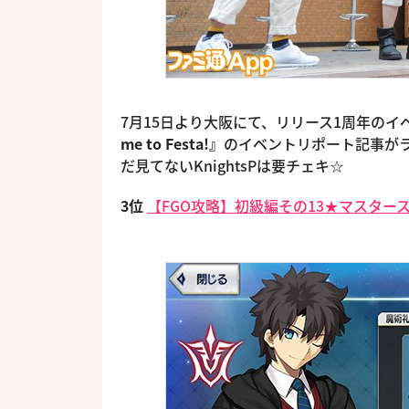
7月15日より大阪にて、リリース1周年の
me to Festa!』
のイベントリポート記事が
だ見てないKnightsPは要チェキ☆
3位
【FGO攻略】初級編その13★マスター