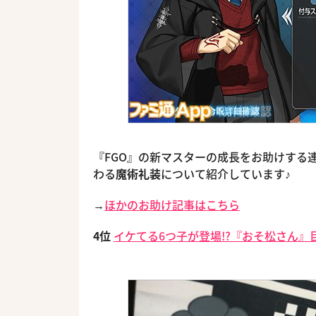
『FGO』の新マスターの成長をお助けする
わる
魔術礼装
について紹介しています♪
→
ほかのお助け記事はこちら
4位
イケてる6つ子が登場!?『おそ松さん』