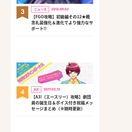
3
ニュース
2016.09.03
【FGO攻略】初級編その12★概
念礼装強化＆進化でより強力なサ
ポート!!
4
A3!
2017.02.15
【A3!（エースリー）攻略】劇団
員の誕生日＆ボイス付き祝福メッ
セージまとめ（※随時更新）