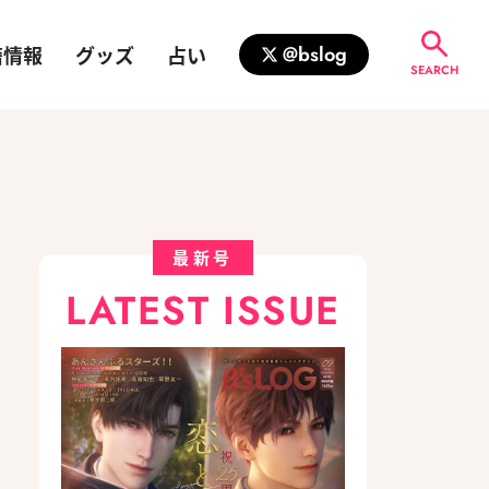
籍情報
グッズ
占い
@bslog
SEARCH
最新号
LATEST ISSUE