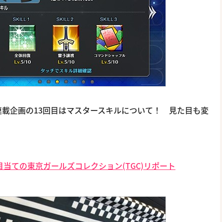
連載企画の13回目はマスタースキルについて！ 見た目も変
目当ての東京ガールズコレクション(TGC)リポート