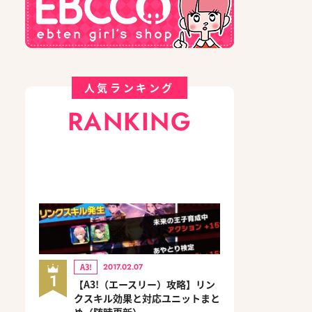
人気ランキング
RANKING
A3!
2017.02.07
1
【A3!（エースリー）攻略】リン
クスキル効果と対応ユニットまと
め（随時更新）