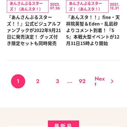
あんさんぶるスター
あんさんぶるスター
2022.
2021.
07.26
12.31
ズ！（あんスタ！）
ズ！（あんスタ！）
『あんさんぶるスター
『あんスタ！！』fine・天
ズ！！』公式ビジュアルフ
祥院英智＆Eden・乱凪砂
ァンブックが2022年9月21
よりコメント到着！『S
日に発売決定！ グッズ付
S』本戦大型イベントが12
き限定セットも同時発売
月31日15時より開始
Nex
...
1
2
3
92
t
最新号