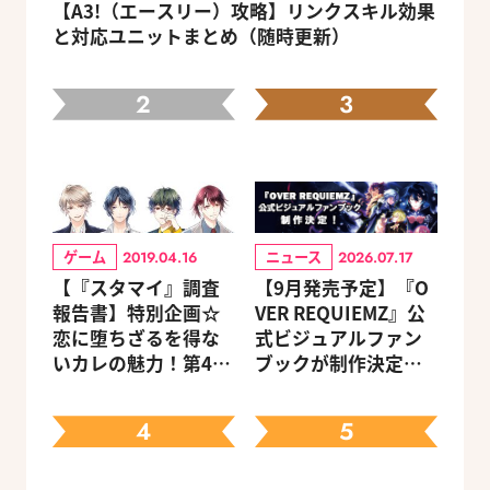
【A3!（エースリー）攻略】リンクスキル効果
と対応ユニットまとめ（随時更新）
2
3
ゲーム
ニュース
2019.04.16
2026.07.17
【『スタマイ』調査
【9月発売予定】『O
報告書】特別企画☆
VER REQUIEMZ』公
恋に堕ちざるを得な
式ビジュアルファン
いカレの魅力！第4
ブックが制作決定！
回：Revel編
キャラクターを選べ
る豪華グッズ付き限
4
5
定セットも同時発売