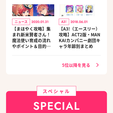
ニュース
A3!
2020.01.31
2018.06.01
【まほやく攻略】集
【A3!（エースリー）
まれ新米賢者さん！
攻略】ACT2版・MAN
魔法使い育成の流れ
KAIカンパニー劇団キ
やポイント＆目的別
ャラ年齢別まとめ
オススメスポットを
紹介《2020.11追加更
新》
5位以降を見る
スペシャル
SPECIAL