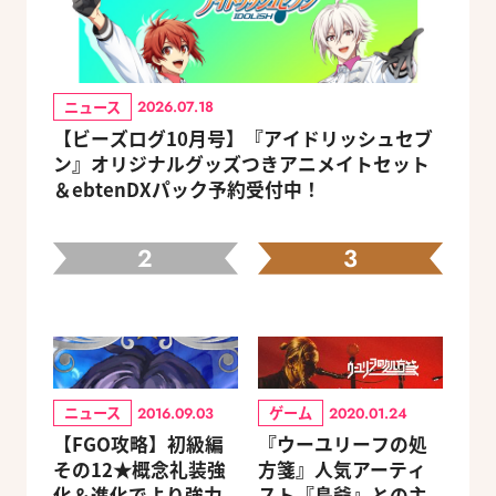
ニュース
2026.07.18
【ビーズログ10月号】『アイドリッシュセブ
ン』オリジナルグッズつきアニメイトセット
＆ebtenDXパック予約受付中！
2
3
ニュース
ゲーム
2016.09.03
2020.01.24
【FGO攻略】初級編
『ウーユリーフの処
その12★概念礼装強
方箋』人気アーティ
化＆進化でより強力
スト『島爺』との主