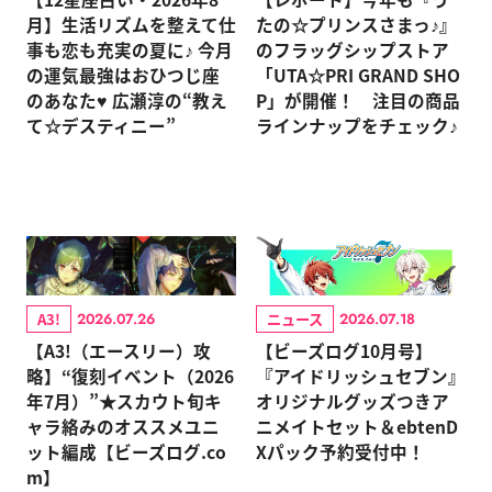
月】生活リズムを整えて仕
たの☆プリンスさまっ♪』
事も恋も充実の夏に♪ 今月
のフラッグシップストア
の運気最強はおひつじ座
「UTA☆PRI GRAND SHO
のあなた♥ 広瀬淳の“教え
P」が開催！ 注目の商品
て☆デスティニー”
ラインナップをチェック♪
A3!
ニュース
2026.07.26
2026.07.18
【A3!（エースリー）攻
【ビーズログ10月号】
略】“復刻イベント（2026
『アイドリッシュセブン』
年7月）”★スカウト旬キ
オリジナルグッズつきア
ャラ絡みのオススメユニ
ニメイトセット＆ebtenD
ット編成【ビーズログ.co
Xパック予約受付中！
m】