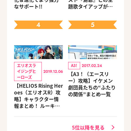
なサポート!!
題歌タイアップが決
定
4
5
エリオスラ
A3!
2017.02.24
イジングヒ
2019.12.06
【A3！（エースリ
ーローズ
ー）攻略】イケメン
【HELIOS Rising Her
劇団員たちの“ふたり
oes（エリオスR）攻
の関係”まとめ一覧
略】キャラクター情
報まとめ！ ルーキ
ー・メンターほか19
キャラを網羅（随時
更新）
5位以降を見る