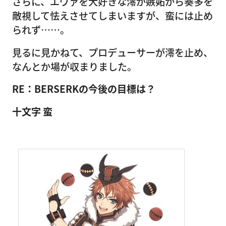
さらに、エヴァを大好きな澪が嫉妬から奏多を
敵視して怯えさせてしまいますが、蛮には止め
られず……。
見るに見かねて、プロデューサーが澪を止め、
なんとか場が収まりました。
RE：BERSERKの今後の目標は？
十文字 蛮