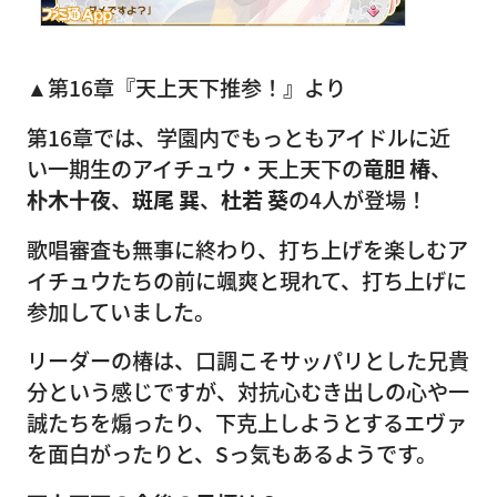
▲第16章『天上天下推参！』より
第16章では、学園内でもっともアイドルに近
い一期生のアイチュウ・天上天下の
竜胆 椿
、
朴木十夜
、
斑尾 巽
、
杜若 葵
の4人が登場！
歌唱審査も無事に終わり、打ち上げを楽しむア
イチュウたちの前に颯爽と現れて、打ち上げに
参加していました。
リーダーの椿は、口調こそサッパリとした兄貴
分という感じですが、対抗心むき出しの心や一
誠たちを煽ったり、下克上しようとするエヴァ
を面白がったりと、Sっ気もあるようです。