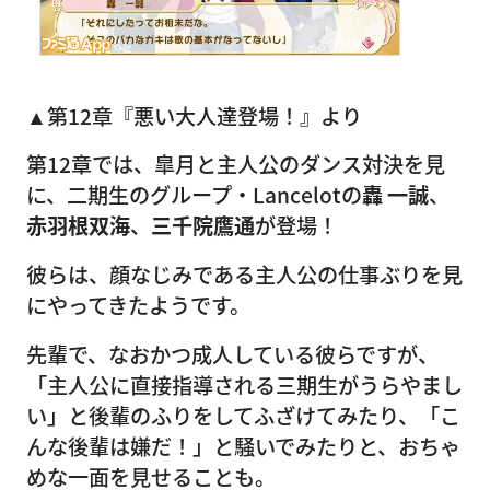
▲第12章『悪い大人達登場！』より
第12章では、皐月と主人公のダンス対決を見
に、二期生のグループ・Lancelotの
轟 一誠
、
赤羽根双海
、
三千院鷹通
が登場！
彼らは、顔なじみである主人公の仕事ぶりを見
にやってきたようです。
先輩で、なおかつ成人している彼らですが、
「主人公に直接指導される三期生がうらやまし
い」と後輩のふりをしてふざけてみたり、「こ
んな後輩は嫌だ！」と騒いでみたりと、おちゃ
めな一面を見せることも。