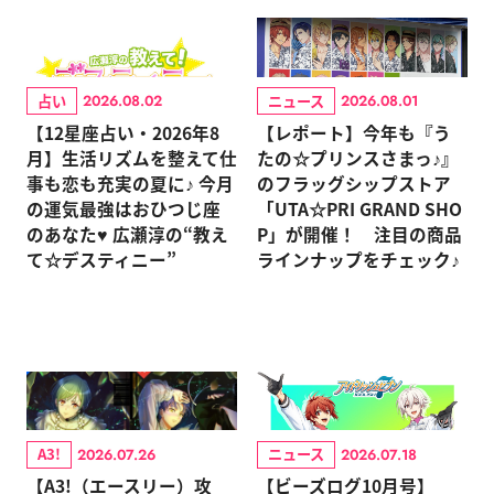
占い
ニュース
2026.08.02
2026.08.01
【12星座占い・2026年8
【レポート】今年も『う
月】生活リズムを整えて仕
たの☆プリンスさまっ♪』
事も恋も充実の夏に♪ 今月
のフラッグシップストア
の運気最強はおひつじ座
「UTA☆PRI GRAND SHO
のあなた♥ 広瀬淳の“教え
P」が開催！ 注目の商品
て☆デスティニー”
ラインナップをチェック♪
A3!
ニュース
2026.07.26
2026.07.18
【A3!（エースリー）攻
【ビーズログ10月号】