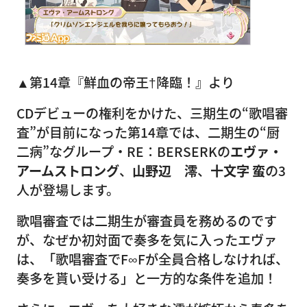
▲第14章『鮮血の帝王†降臨！』より
CDデビューの権利をかけた、三期生の“歌唱審
査”が目前になった第14章では、二期生の“厨
二病”なグループ・RE：BERSERKの
エヴァ・
アームストロング
、
山野辺 澪
、
十文字 蛮
の3
人が登場します。
歌唱審査では二期生が審査員を務めるのです
が、なぜか初対面で奏多を気に入ったエヴァ
は、「歌唱審査でF∞Fが全員合格しなければ、
奏多を貰い受ける」と一方的な条件を追加！