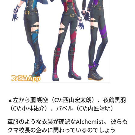
▲左から麗 朔空（CV:西山宏太朗）、夜鶴黒羽
（CV:小林祐介）、バベル（CV:内匠靖明）
軍服のような衣装が硬派なAlchemist。 彼らも
クマ校長の企みに関わっているのでしょう