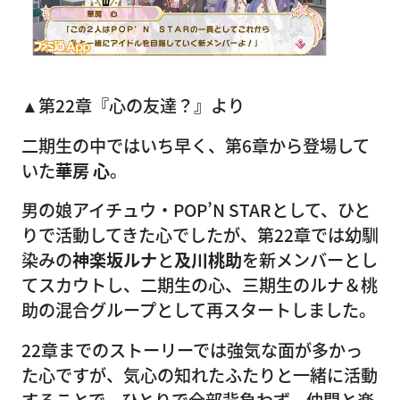
▲第22章『心の友達？』より
二期生の中ではいち早く、第6章から登場して
いた
華房 心
。
男の娘アイチュウ・POP’N STARとして、ひと
りで活動してきた心でしたが、第22章では幼馴
染みの
神楽坂ルナ
と
及川桃助
を新メンバーとし
てスカウトし、二期生の心、三期生のルナ＆桃
助の混合グループとして再スタートしました。
22章までのストーリーでは強気な面が多かっ
た心ですが、気心の知れたふたりと一緒に活動