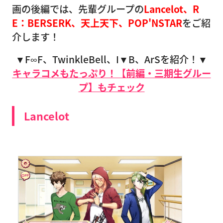
画の後編では、先輩グループの
Lancelot、R
E：BERSERK、天上天下、POP'NSTAR
をご紹
介します！
▼F∞F、TwinkleBell、I▼B、ArSを紹介！▼
キャラコメもたっぷり！【前編・三期生グルー
プ】もチェック
Lancelot