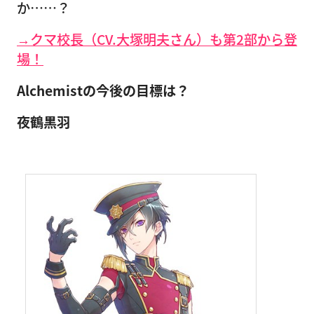
か……？
→クマ校長（CV.大塚明夫さん）も第2部から登
場！
Alchemistの今後の目標は？
夜鶴黒羽