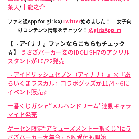
条天
/
十龍之介
ファミ通App for girlsの
Twitter
始めました！
女子向
けコンテンツ情報をチェック！
@girlsApp_m
【『アイナナ』ファンならこちらもチェック
☆】
うさぎパーカー姿のIDOLiSH7のアクリル
スタンドが10/22発売
『アイドリッシュセブン（アイナナ）』×『あ
らいぐまラスカル』コラボグッズが11/4～6に
イベント販売☆
一番くじガシャ“メルヘンドリーム”連動キャラ
マイド発売
ゲーセン限定“アミューズメント一番くじ”にう
さぎパーカー大集合♪ 予約受付も開始