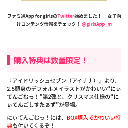
ファミ通App for girlsの
Twitter
始めました！
女子向
けコンテンツ情報をチェック！
@girlsApp_m
購入特典は数量限定！
『アイドリッシュセブン（アイナナ）』より、
2.5頭身のデフォルメイラストがかわいい
“にぃ
てんごむっ！”第2弾
と、クリスマス仕様の
“に
ぃてんごしすたぁず”
が登場。
にぃてんごむっ！には、
BOX購入でかわいい特
典
も付いてくるぞ！