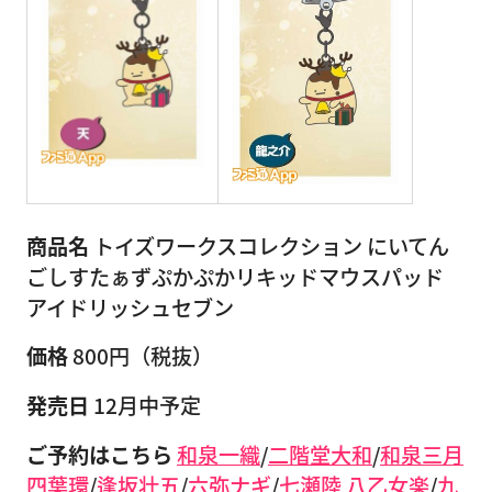
商品名
トイズワークスコレクション にいてん
ごしすたぁずぷかぷかリキッドマウスパッド
アイドリッシュセブン
価格
800円（税抜）
発売日
12月中予定
ご予約はこちら
和泉一織
/
二階堂大和
/
和泉三月
四葉環
/
逢坂壮五
/
六弥ナギ
/
七瀬陸
八乙女楽
/
九