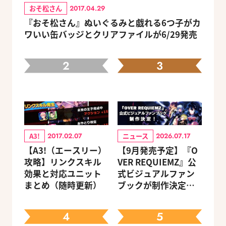
おそ松さん
2017.04.29
『おそ松さん』ぬいぐるみと戯れる6つ子がカ
ワいい缶バッジとクリアファイルが6/29発売
2
3
A3!
ニュース
2017.02.07
2026.07.17
【A3!（エースリー）
【9月発売予定】『O
攻略】リンクスキル
VER REQUIEMZ』公
効果と対応ユニット
式ビジュアルファン
まとめ（随時更新）
ブックが制作決定！
キャラクターを選べ
る豪華グッズ付き限
4
5
定セットも同時発売