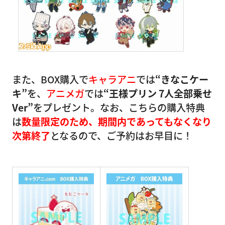
また、BOX購入で
キャラアニ
では
“きなこケー
キ”
を、
アニメガ
では
“王様プリン 7人全部乗せ
Ver”
をプレゼント。なお、こちらの購入特典
は
数量限定のため、期間内であってもなくなり
次第終了
となるので、ご予約はお早目に！