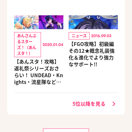
あんさんぶ
ニュース
2016.09.03
るスター
【FGO攻略】初級編
2020.01.04
ズ！（あん
その12★概念礼装強
スタ！）
化＆進化でより強力
【あんスタ！攻略】
なサポート!!
返礼祭シリーズおさ
らい！ UNDEAD・Kn
ights・流星隊など、
先輩たちの進路もチ
ェック
5位以降を見る