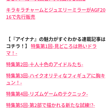
キラキラチャームとジュエリーミラーがAGF20
16で先行販売
【『アイナナ』の魅力がすぐわかる連載記事は
コチラ！】
特集第1回-見どころは熱いドラ
マ！-
特集第2回-十人十色のアイドルたち-
特集第3回-ハイクオリティなフィギュアに胸キ
ュン！-
特集第4回-リズムゲームのテクニック-
特集第5回-第2部で描かれる新たな試練!?-