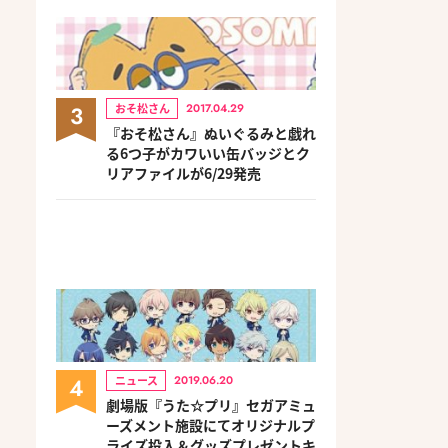
3
おそ松さん
2017.04.29
『おそ松さん』ぬいぐるみと戯れ
る6つ子がカワいい缶バッジとク
リアファイルが6/29発売
4
ニュース
2019.06.20
劇場版『うた☆プリ』セガアミュ
ーズメント施設にてオリジナルプ
ライズ投入＆グッズプレゼントキ