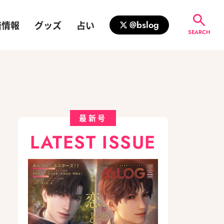
籍情報
グッズ
占い
@bslog
SEARCH
最新号
LATEST ISSUE