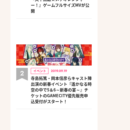
ー！』ゲームフルサイズMVが公
開
2
イベント
2019.09.19
寺島拓篤・岡本信彦らキャスト陣
出演の新春イベント『遙かなる時
空の中で5＆6～新春の宴～』チ
ケットのGAMECITY優先販売申
込受付がスタート！