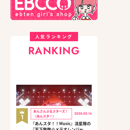
人気ランキング
RANKING
あんさんぶるスターズ！
2020.02.14
1
（あんスタ！）
『あんスタ！！Music』流星隊の
『天下無敵☆メテオレンジャ