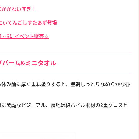
ーズがかわいすぎ！
にぃてんごしすたぁず登場
4～6にイベント販売☆
プバーム&ミニタオル
お休み前に厚く重ね塗りすると、翌朝しっとりなめらかな唇
材に美麗なビジュアル、裏地は綿パイル素材の2重クロスと