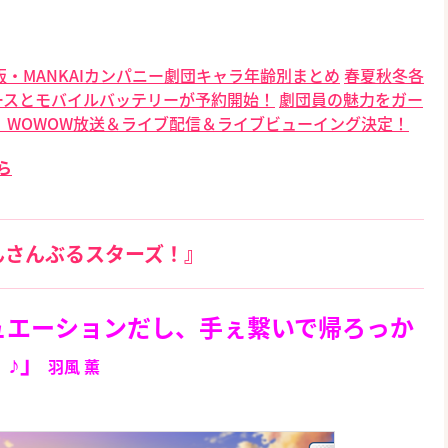
2版・MANKAIカンパニー劇団キャラ年齢別まとめ
春夏秋冬各
ースとモバイルバッテリーが予約開始！
劇団員の魅力をガー
元初、WOWOW放送＆ライブ配信＆ライブビューイング決定！
ら
んさんぶるスターズ！』
ュエーションだし、手ぇ繋いで帰ろっか
♪
」
羽風 薫