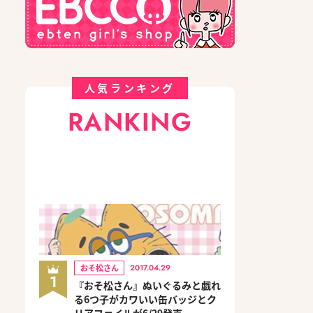
人気ランキング
RANKING
おそ松さん
2017.04.29
1
『おそ松さん』ぬいぐるみと戯れ
る6つ子がカワいい缶バッジとク
リアファイルが6/29発売