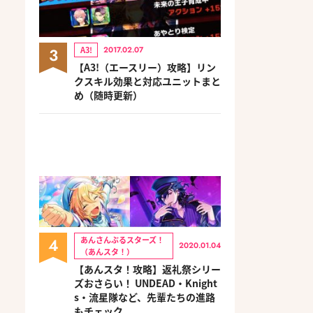
3
A3!
2017.02.07
【A3!（エースリー）攻略】リン
クスキル効果と対応ユニットまと
め（随時更新）
4
あんさんぶるスターズ！
2020.01.04
（あんスタ！）
【あんスタ！攻略】返礼祭シリー
ズおさらい！ UNDEAD・Knight
s・流星隊など、先輩たちの進路
もチェック