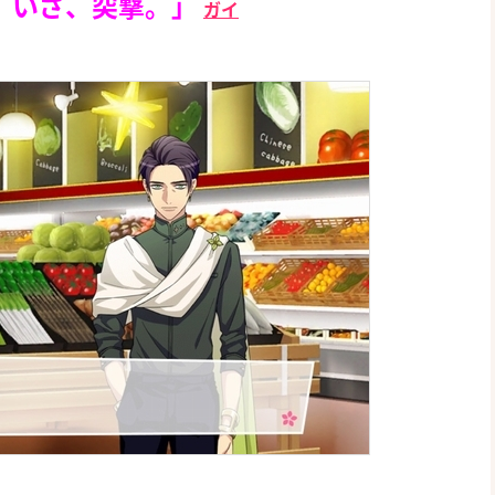
。いざ、突撃。」
ガイ