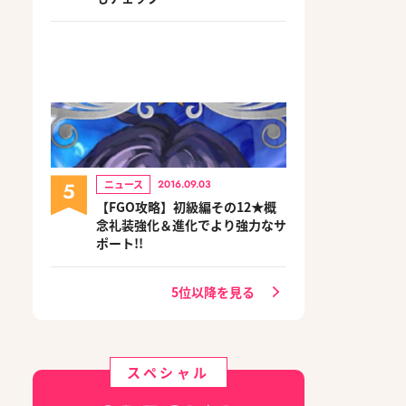
5
ニュース
2016.09.03
【FGO攻略】初級編その12★概
念礼装強化＆進化でより強力なサ
ポート!!
5位以降を見る
スペシャル