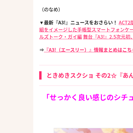
（のなめ）
▼最新『A3!』ニュースをおさらい！
ACT
組をイメージした手帳型スマートフォンケ
ルズトーク・ガイ編
舞台『A3!』2.5次
⇒
『A3!（エースリー）』情報まとめはこち
ときめきスクショ その2☆『あ
「せっかく良い感じのシチ