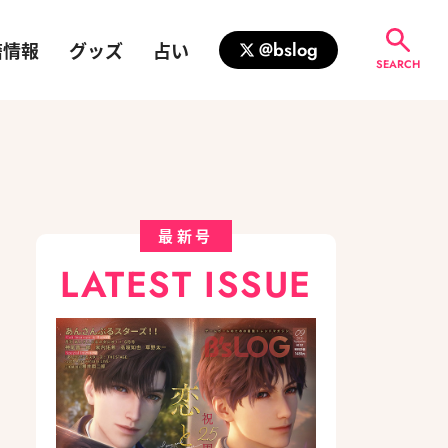
籍情報
グッズ
占い
@bslog
SEARCH
最新号
LATEST ISSUE