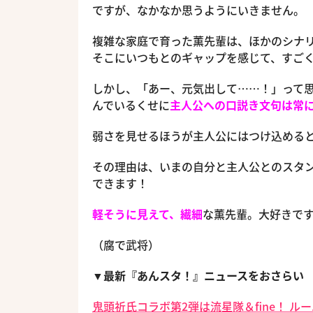
ですが、なかなか思うようにいきません。
複雑な家庭で育った薫先輩は、ほかのシナ
そこにいつもとのギャップを感じて、すご
しかし、「あー、元気出して……！」って
んでいるくせに
主人公への口説き文句は常
弱さを見せるほうが主人公にはつけ込める
その理由は、いまの自分と主人公とのスタ
できます！
軽そうに見えて、繊細
な薫先輩。大好きで
（腐で武将）
▼最新『あんスタ！』ニュースをおさらい
鬼頭祈氏コラボ第2弾は流星隊＆fine！ ル