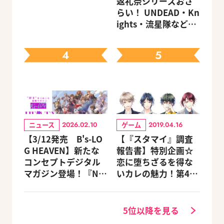
返礼祭シリーズおさ
キャラクターを選べ
らい！ UNDEAD・Kn
る豪華グッズ付き限
ights・流星隊など、
定セットも同時発売
先輩たちの進路もチ
ェック
4
5
ニュース
ゲーム
2026.02.10
2019.04.16
【3/12発売 B's-LO
【『スタマイ』調査
G HEAVEN】新たな
報告書】特別企画☆
コンセプトデジタル
恋に堕ちざるを得な
マガジン登場！『NU:
いカレの魅力！第4
カーニバル』など、
回：Revel編
人気作のオリジナル
グッズ付きアニメイ
5位以降を見る
トセットが予約受付