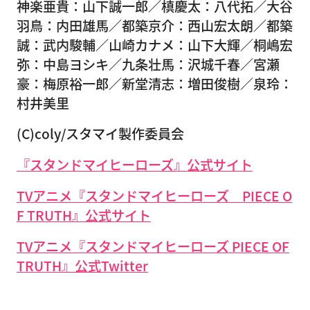
神楽亜貴：山下誠一郎／槙慶太：八代拓／大谷
羽鳥：内田雄馬／都築京介：西山宏太朗／都築
誠：武内駿輔／山崎カナメ：山下大輝／桐嶋宏
弥：中島ヨシキ／九条壮馬：沢城千春／宮瀬
豪：梅原裕一郎／新堂清志：増田俊樹／泉玲：
村井美里
(C)coly/スタマイ製作委員会
『スタンドマイヒーローズ』公式サイト
TVアニメ『スタンドマイヒーローズ PIECE O
F TRUTH』公式サイト
TVアニメ『スタンドマイヒーローズ PIECE OF
TRUTH』公式Twitter