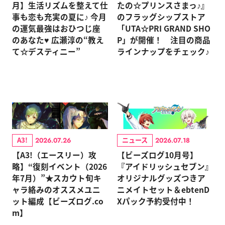
月】生活リズムを整えて仕
たの☆プリンスさまっ♪』
事も恋も充実の夏に♪ 今月
のフラッグシップストア
の運気最強はおひつじ座
「UTA☆PRI GRAND SHO
のあなた♥ 広瀬淳の“教え
P」が開催！ 注目の商品
て☆デスティニー”
ラインナップをチェック♪
A3!
ニュース
2026.07.26
2026.07.18
【A3!（エースリー）攻
【ビーズログ10月号】
略】“復刻イベント（2026
『アイドリッシュセブン』
年7月）”★スカウト旬キ
オリジナルグッズつきア
ャラ絡みのオススメユニ
ニメイトセット＆ebtenD
ット編成【ビーズログ.co
Xパック予約受付中！
m】