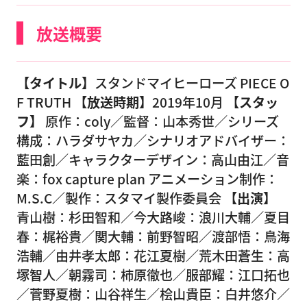
放送概要
【タイトル】
スタンドマイヒーローズ PIECE O
F TRUTH
【放送時期】
2019年10月
【スタッ
フ】
原作：coly／監督：山本秀世／シリーズ
構成：ハラダサヤカ／シナリオアドバイザー：
藍田創／キャラクターデザイン：高山由江／音
楽：fox capture plan アニメーション制作：
M.S.C／製作：スタマイ製作委員会
【出演】
青山樹：杉田智和／今大路峻：浪川大輔／夏目
春：梶裕貴／関大輔：前野智昭／渡部悟：鳥海
浩輔／由井孝太郎：花江夏樹／荒木田蒼生：高
塚智人／朝霧司：柿原徹也／服部耀：江口拓也
／菅野夏樹：山谷祥生／桧山貴臣：白井悠介／