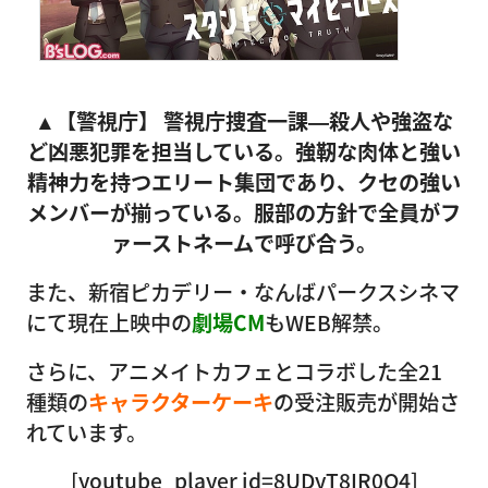
▲
【警視庁】 警視庁捜査一課―殺人や強盗な
ど凶悪犯罪を担当している。強靭な肉体と強い
精神力を持つエリート集団であり、クセの強い
メンバーが揃っている。服部の方針で全員がフ
ァーストネームで呼び合う。
また、新宿ピカデリー・なんばパークスシネマ
にて現在上映中の
劇場CM
もWEB解禁。
さらに、アニメイトカフェとコラボした全21
種類の
キャラクターケーキ
の受注販売が開始さ
れています。
[youtube_player id=8UDyT8IR0O4]