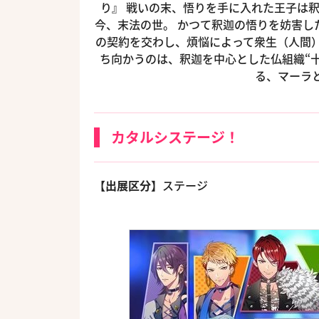
り』 戦いの末、悟りを手に入れた王子は
今、末法の世。 かつて釈迦の悟りを妨害し
の契約を交わし、煩悩によって衆生（人間）
ち向かうのは、釈迦を中心とした仏組織“十
る、マーラ
カタルシステージ！
【出展区分】
ステージ