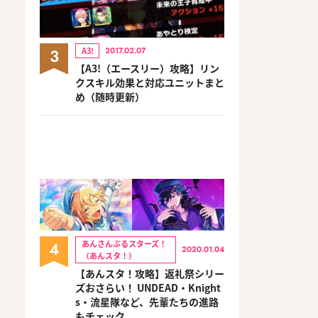
3
A3!
2017.02.07
【A3!（エースリー）攻略】リン
クスキル効果と対応ユニットまと
め（随時更新）
4
あんさんぶるスターズ！
2020.01.04
（あんスタ！）
【あんスタ！攻略】返礼祭シリー
ズおさらい！ UNDEAD・Knight
s・流星隊など、先輩たちの進路
もチェック