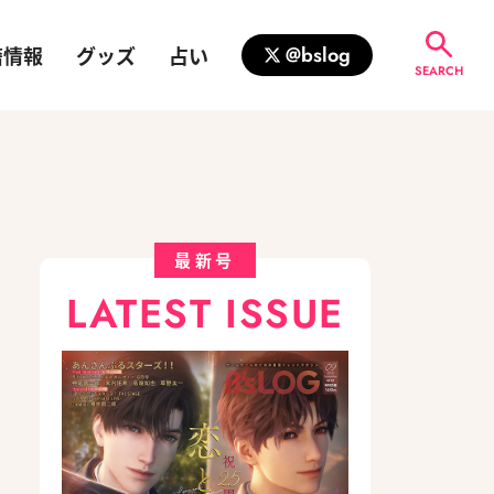
籍情報
グッズ
占い
@bslog
SEARCH
最新号
LATEST ISSUE