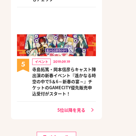
5
イベント
2019.09.19
寺島拓篤・岡本信彦らキャスト陣
出演の新春イベント『遙かなる時
空の中で5＆6～新春の宴～』チ
ケットのGAMECITY優先販売申
込受付がスタート！
5位以降を見る