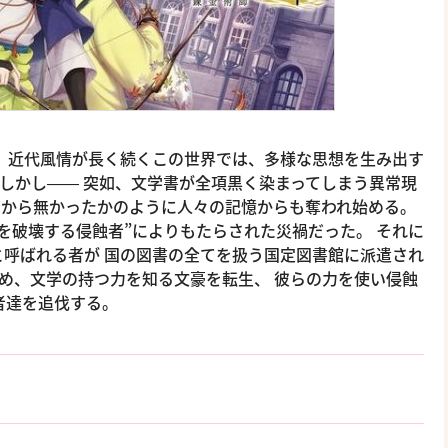
 近代風情が長く続くこの世界では、多様な思想を生み出す
 しかし―― 突如、文学書が全項黒く染まってしまう異常現
初から無かったかのように人々の記憶からも奪われ始める。
を破壊する侵蝕者”によりもたらされた災禍だった。 それに
と呼ばれる者が 国の図書の全てを扱う国定図書館に派遣され
め、文学の持つ力を知る文豪を転生、 彼らの力を使い侵蝕
者達を追伐する。