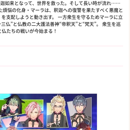
釈迦如来となって、世界を救った。そして長い時が流れ……
た煩悩の化身・マーラは、釈迦への復讐を果たすべく悪魔と
を支配しようと動き出す。 一方衆生を守るためマーラに立
三仏”と仏教の二大護法善神“帝釈天”と“梵天”。 衆生を巡
と仏たちの戦いが今始まる！