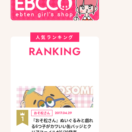
人気ランキング
RANKING
おそ松さん
2017.04.29
1
『おそ松さん』ぬいぐるみと戯れ
る6つ子がカワいい缶バッジとク
リアファイルが6/29発売