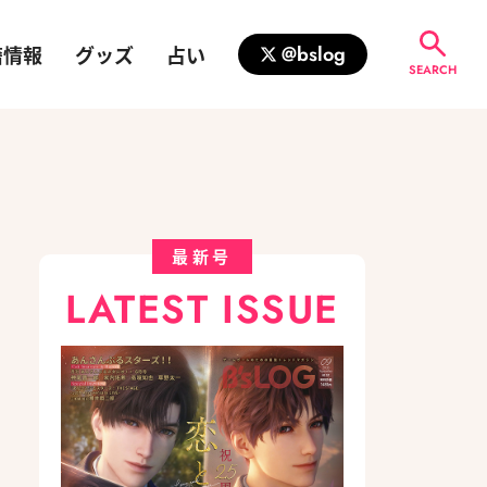
籍情報
グッズ
占い
@bslog
SEARCH
最新号
LATEST ISSUE