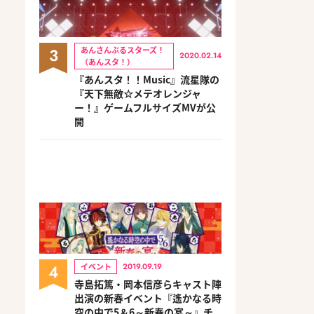
3
あんさんぶるスターズ！
2020.02.14
（あんスタ！）
『あんスタ！！Music』流星隊の
『天下無敵☆メテオレンジャ
ー！』ゲームフルサイズMVが公
開
4
イベント
2019.09.19
寺島拓篤・岡本信彦らキャスト陣
出演の新春イベント『遙かなる時
空の中で5＆6～新春の宴～』チ