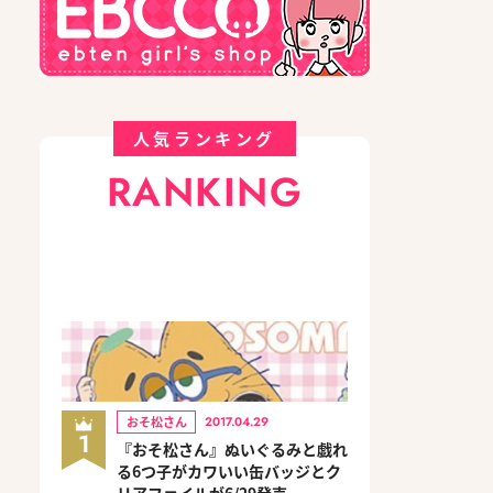
人気ランキング
RANKING
おそ松さん
2017.04.29
1
『おそ松さん』ぬいぐるみと戯れ
る6つ子がカワいい缶バッジとク
リアファイルが6/29発売