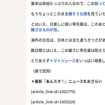
基本は余裕たっぷりの人なので、この
弱っ
もうちょっとこのまま
嫌そうな顔
を見てい
とはいえ、日差しに弱い零先輩は、このあ
難させるのが吉
。
海外の日光は、日本とはまた違うきつさが
数日間とはいえ、この暑さに零先輩は耐え
とりあえず
トマトジュース
をいっぱい用意
（腐で武将）
▼最新『あんスタ！』ニュースをおさらい
[article_link id=1302770]
[article_link id=1303224]