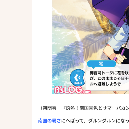
（朔間零 『灼熱！南国景色とサマーバカ
南国の暑さ
にへばって、ダルンダルンにな