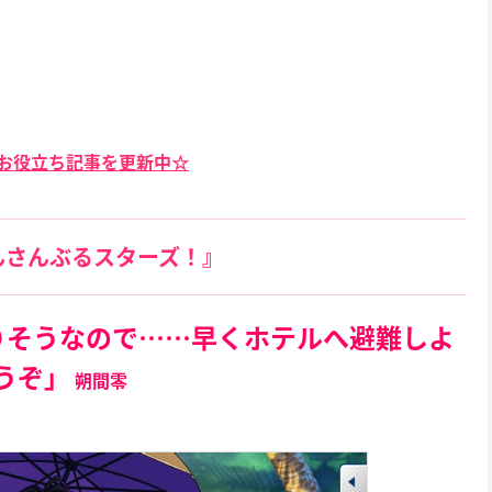
日お役立ち記事を更新中☆
んさんぶるスターズ！』
りそうなので……早くホテルへ避難しよ
うぞ」
朔間零