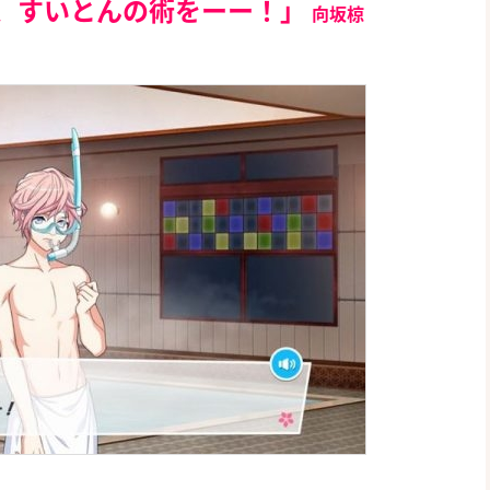
、すいとんの術をーー！」
向坂椋