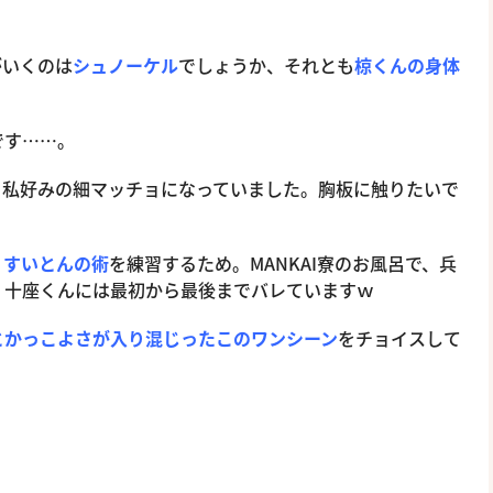
がいくのは
シュノーケル
でしょうか、それとも
椋くんの身体
です……。
、私好みの細マッチョになっていました。胸板に触りたいで
、
すいとんの術
を練習するため。MANKAI寮のお風呂で、兵
、十座くんには最初から最後までバレていますｗ
とかっこよさが入り混じったこのワンシーン
をチョイスして