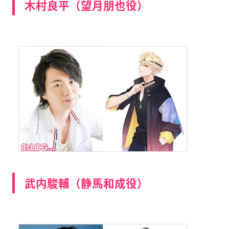
木村良平（望月朋也役）
武内駿輔（静馬和成役）