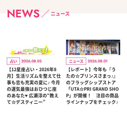
NEWS
ニュース
占い
ニュース
2026.08.02
2026.08.01
【12星座占い・2026年8
【レポート】今年も『う
月】生活リズムを整えて仕
たの☆プリンスさまっ♪』
事も恋も充実の夏に♪ 今月
のフラッグシップストア
の運気最強はおひつじ座
「UTA☆PRI GRAND SHO
のあなた♥ 広瀬淳の“教え
P」が開催！ 注目の商品
て☆デスティニー”
ラインナップをチェック♪