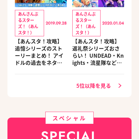
あんさんぶ
あんさんぶ
るスター
るスター
2019.09.28
2020.01.04
ズ！（あん
ズ！（あん
スタ！）
スタ！）
【あんスタ！攻略】
【あんスタ！攻略】
追憶シリーズのスト
返礼祭シリーズおさ
ーリーまとめ！ アイ
らい！ UNDEAD・Kn
ドルの過去をネタバ
ights・流星隊など、
レ込みで振り返りま
先輩たちの進路もチ
す
ェック
5位以降を見る
スペシャル
SPECIAL