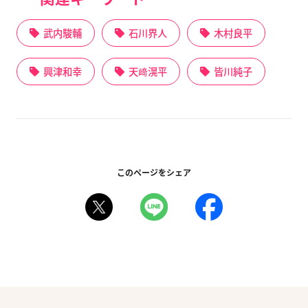
武内駿輔
石川界人
木村良平
興津和幸
天﨑滉平
皆川純子
このページをシェア