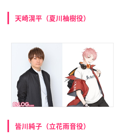
天崎滉平（夏川柚樹役）
皆川純子（立花雨音役）