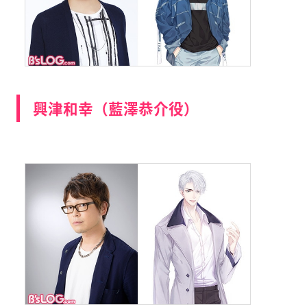
興津和幸（藍澤恭介役）