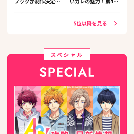
ブックが制作決定！
いカレの魅力！第4
キャラクターを選べ
回：Revel編
る豪華グッズ付き限
定セットも同時発売
5位以降を見る
スペシャル
SPECIAL