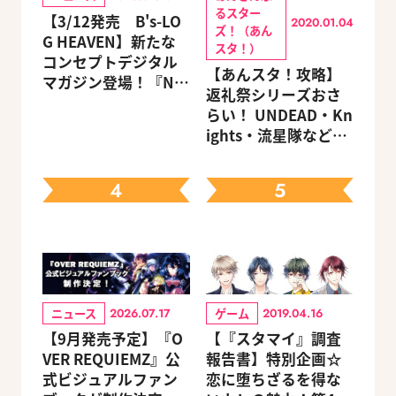
るスター
【3/12発売 B's-LO
2020.01.04
ズ！（あん
G HEAVEN】新たな
スタ！）
コンセプトデジタル
【あんスタ！攻略】
マガジン登場！『NU:
返礼祭シリーズおさ
カーニバル』など、
らい！ UNDEAD・Kn
人気作のオリジナル
ights・流星隊など、
グッズ付きアニメイ
先輩たちの進路もチ
トセットが予約受付
ェック
中！
4
5
ニュース
ゲーム
2026.07.17
2019.04.16
【9月発売予定】『O
【『スタマイ』調査
VER REQUIEMZ』公
報告書】特別企画☆
式ビジュアルファン
恋に堕ちざるを得な