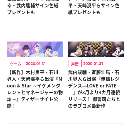
幸・武内駿輔サイン色紙
平・天﨑滉平らサイン色
プレゼントも
紙プレゼントも
ゲーム
声優
2020.01.31
2020.01.31
【新作】木村良平・石川
武内駿輔・斉藤壮馬・石
界人・天﨑滉平ら出演『M
川界人ら出演『俺様レジ
oon & Star ～イケメンタ
デンス―LOVE or FATE
レントとマネージャーの物
―』が3月より4カ月連続
語～』ティザーサイト公
リリース！ 御曹司たちと
開！
のラブコメ最新作