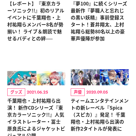
【レポート】『東京カラ
『夢100』に続くシリーズ
ーソニック!!』初のリアル
最新作『夢職人と忘れじ
イベントに千葉翔也・上
の黒い妖精』事前登録ス
村祐翔らメンバー8名が勢
タート！蒼井翔太、上村
揃い！ ライブ＆朗読で魅
祐翔ら総勢80名以上の豪
せるバディとの絆──
華声優陣が参加
グッズ
声優
2021.06.25
2020.09.05
千葉翔也・上村祐翔ら出
ティームエンタテインメン
演！ 新作CDシリーズ『東
トの新レーベル『Spica
京カラーソニック!!』人気
（スピカ）』発足！ 千葉
イラストレーター・冨士
翔也・上村祐翔ら出演の
原良氏によるジャケットビ
新作2タイトルが発表に
ジュアル公開