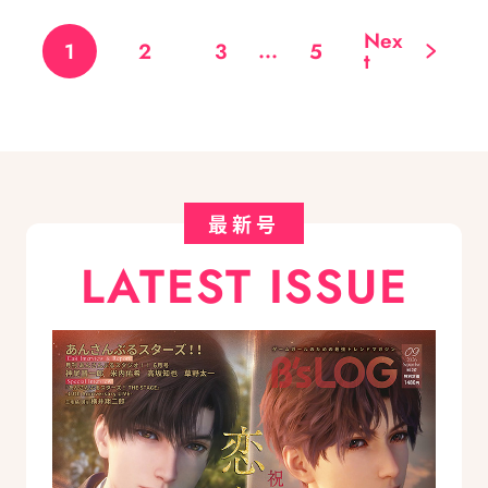
Nex
...
1
2
3
5
t
最新号
LATEST ISSUE