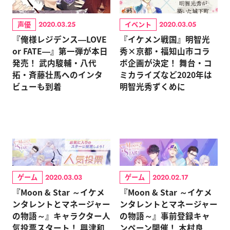
声優
イベント
2020.03.25
2020.03.05
『俺様レジデンス―LOVE
『イケメン戦国』明智光
or FATE―』第一弾が本日
秀×京都・福知山市コラ
発売！ 武内駿輔・八代
ボ企画が決定！ 舞台・コ
拓・斉藤壮馬へのインタ
ミカライズなど2020年は
ビューも到着
明智光秀ずくめに
ゲーム
ゲーム
2020.03.03
2020.02.17
『Moon & Star ～イケメ
『Moon & Star ～イケメ
ンタレントとマネージャー
ンタレントとマネージャー
の物語～』キャラクター人
の物語～』事前登録キャ
気投票スタート！ 興津和
ンペーン開催！ 木村良