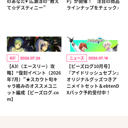
のあなた♥ 広瀬淳の“教え
P」が開催！ 注目の商品
て☆デスティニー”
ラインナップをチェック♪
A3!
ニュース
2026.07.26
2026.07.18
【A3!（エースリー）攻
【ビーズログ10月号】
略】“復刻イベント（2026
『アイドリッシュセブン』
年7月）”★スカウト旬キ
オリジナルグッズつきア
ャラ絡みのオススメユニ
ニメイトセット＆ebtenD
ット編成【ビーズログ.co
Xパック予約受付中！
m】