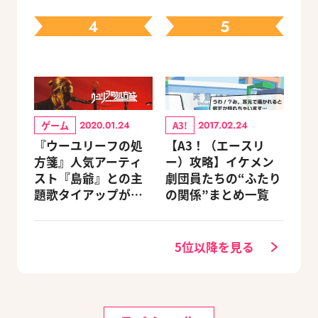
キャラを網羅（随時
4
5
更新）
ゲーム
A3!
2020.01.24
2017.02.24
『ウーユリーフの処
【A3！（エースリ
方箋』人気アーティ
ー）攻略】イケメン
スト『島爺』との主
劇団員たちの“ふたり
題歌タイアップが決
の関係”まとめ一覧
定
5位以降を見る