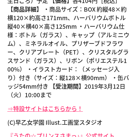
生日ごろ）予定
【価格】
各4104円［税込］
【商品詳細】
・商品サイズ：BOX 約縦48×約
横120×約高さ171mm、ハーバリウムボトル
縦40×横40×高さ125mm ・ハーバリウム仕
様：ボトル（ガラス）、キャップ（アルミニウ
ム）、ミネラルオイル、プリザーブドフラワ
ー、クリアプレート（PET）、クリスタルグラ
スサンド（ガラス）、リボン（ポリエステル1
00%） ・イラストカード：（メッセージ入
り）付き（サイズ：縦128×横90mm） ・缶バ
ッジ54mm付き
【受注期間】
2019年3月12日
（火）10:00まで
⇒特設サイトはこちらから！
(C)早乙女学園 Illust.工画堂スタジオ
『うたの☆プリンスさまっ♪』公式サイト