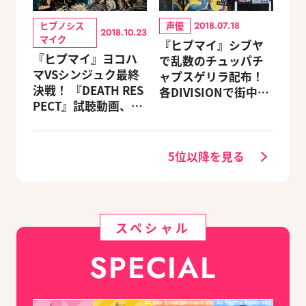
ヒプノシス
声優
2018.07.18
2018.10.23
マイク
『ヒプマイ』シブヤ
『ヒプマイ』ヨコハ
で乱数のチュッパチ
マVSシンジュク最終
ャプスゲリラ配布！
決戦！ 『DEATH RES
各DIVISIONで街中企
PECT』試聴動画、解
画が展開中
禁
5位以降を見る
スペシャル
SPECIAL