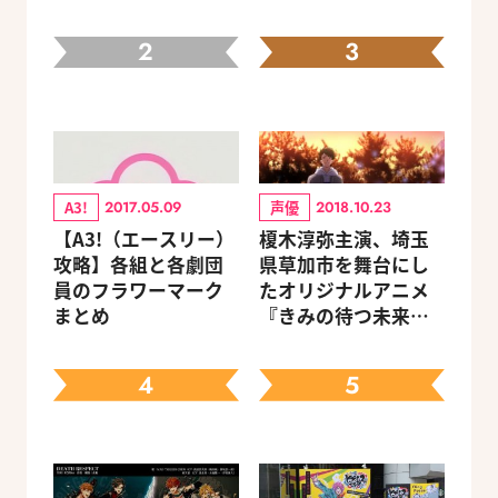
2
3
A3!
声優
2017.05.09
2018.10.23
【A3!（エースリー）
榎木淳弥主演、埼玉
攻略】各組と各劇団
県草加市を舞台にし
員のフラワーマーク
たオリジナルアニメ
まとめ
『きみの待つ未来
へ』予告編＆キャス
トコメント到着
4
5