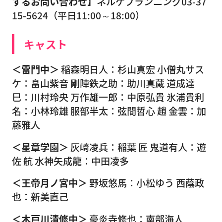
するお問い合わせ】
ネルケプランニング03-37
15-5624（平日11:00～18:00）
キャスト
＜雷門中＞
稲森明日人：杉山真宏 小僧丸サス
ケ：畠山紫音 剛陣鉄之助：助川真蔵 道成達
巳：川村玲央 万作雄一郎：中原弘貴 氷浦貴利
名：小林玲雄 服部半太：弦間哲心 趙 金雲：加
藤雅人
＜星章学園＞
灰崎凌兵：稲葉 匠 鬼道有人：遊
佐 航 水神矢成龍：中田凌多
＜王帝月ノ宮中＞
野坂悠馬：小松ゆう 西蔭政
也：新美直己
＜木戸川清修中＞
豪炎寺修也：南部海人