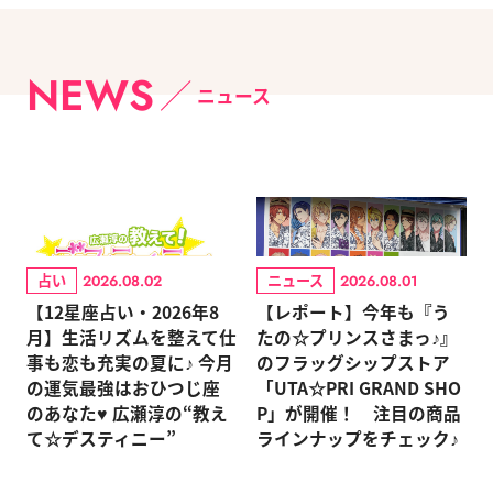
NEWS
ニュース
占い
ニュース
2026.08.02
2026.08.01
【12星座占い・2026年8
【レポート】今年も『う
月】生活リズムを整えて仕
たの☆プリンスさまっ♪』
事も恋も充実の夏に♪ 今月
のフラッグシップストア
の運気最強はおひつじ座
「UTA☆PRI GRAND SHO
のあなた♥ 広瀬淳の“教え
P」が開催！ 注目の商品
て☆デスティニー”
ラインナップをチェック♪