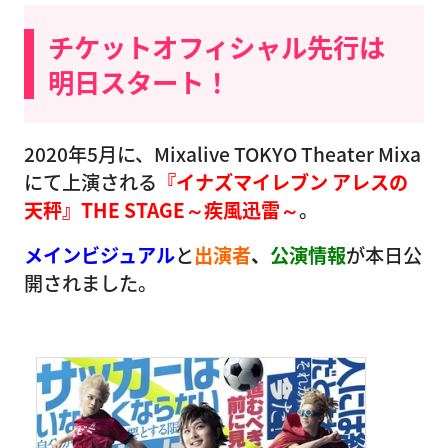
チケットオフィシャル先行は
明日スタート！
2020年5月に、Mixalive TOKYO Theater Mixa
にて上演される
『イナズマイレブン アレスの
天秤』THE STAGE～疾風迅雷～
。
メインビジュアル
と
出演者
、
公演情報
が本日公
開されました。