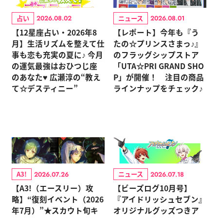
占い
ニュース
2026.08.02
2026.08.01
【12星座占い・2026年8
【レポート】今年も『う
月】生活リズムを整えて仕
たの☆プリンスさまっ♪』
事も恋も充実の夏に♪ 今月
のフラッグシップストア
の運気最強はおひつじ座
「UTA☆PRI GRAND SHO
のあなた♥ 広瀬淳の“教え
P」が開催！ 注目の商品
て☆デスティニー”
ラインナップをチェック♪
A3!
ニュース
2026.07.26
2026.07.18
【A3!（エースリー）攻
【ビーズログ10月号】
略】“復刻イベント（2026
『アイドリッシュセブン』
年7月）”★スカウト旬キ
オリジナルグッズつきア