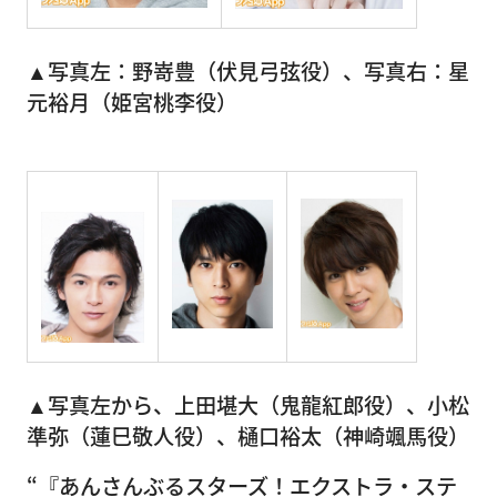
▲写真左：野嵜豊（伏見弓弦役）、写真右：星
元裕月（姫宮桃李役）
▲写真左から、上田堪大（鬼龍紅郎役）、小松
準弥（蓮巳敬人役）、樋口裕太（神崎颯馬役）
“『あんさんぶるスターズ！エクストラ・ステ