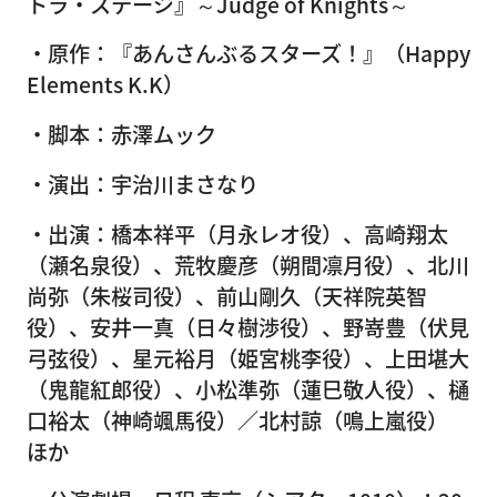
トラ・ステージ』～Judge of Knights～
・原作：『あんさんぶるスターズ！』（Happy
Elements K.K）
・脚本：赤澤ムック
・演出：宇治川まさなり
・出演：橋本祥平（月永レオ役）、高崎翔太
（瀬名泉役）、荒牧慶彦（朔間凛月役）、北川
尚弥（朱桜司役）、前山剛久（天祥院英智
役）、安井一真（日々樹渉役）、野嵜豊（伏見
弓弦役）、星元裕月（姫宮桃李役）、上田堪大
（鬼龍紅郎役）、小松準弥（蓮巳敬人役）、樋
口裕太（神崎颯馬役）／北村諒（鳴上嵐役）
ほか