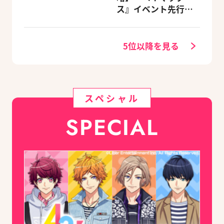
カーニバル』など、
ス』イベント先行体
人気作のオリジナル
験レポート
グッズ付きアニメイ
トセットが予約受付
5位以降を見る
中！
スペシャル
SPECIAL