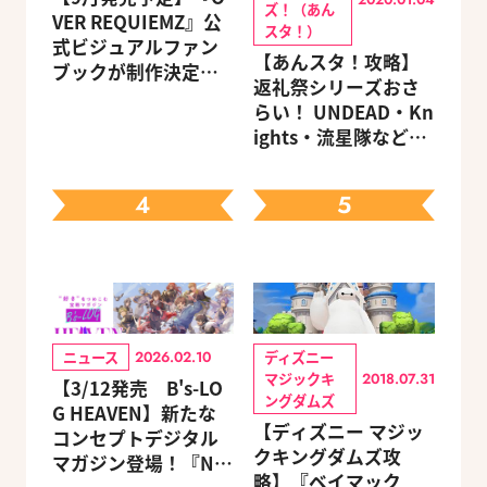
ズ！（あん
VER REQUIEMZ』公
スタ！）
式ビジュアルファン
【あんスタ！攻略】
ブックが制作決定！
返礼祭シリーズおさ
キャラクターを選べ
らい！ UNDEAD・Kn
る豪華グッズ付き限
ights・流星隊など、
定セットも同時発売
先輩たちの進路もチ
ェック
4
5
ニュース
ディズニー
2026.02.10
マジックキ
2018.07.31
【3/12発売 B's-LO
ングダムズ
G HEAVEN】新たな
【ディズニー マジッ
コンセプトデジタル
クキングダムズ攻
マガジン登場！『NU:
略】『ベイマック