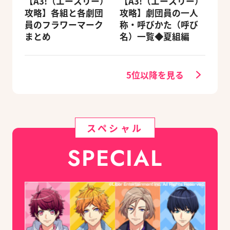
【A3!（エースリー）
【A3!（エースリー）
攻略】各組と各劇団
攻略】劇団員の一人
員のフラワーマーク
称・呼びかた（呼び
まとめ
名）一覧◆夏組編
5位以降を見る
スペシャル
SPECIAL