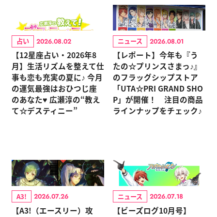
占い
ニュース
2026.08.02
2026.08.01
【12星座占い・2026年8
【レポート】今年も『う
月】生活リズムを整えて仕
たの☆プリンスさまっ♪』
事も恋も充実の夏に♪ 今月
のフラッグシップストア
の運気最強はおひつじ座
「UTA☆PRI GRAND SHO
のあなた♥ 広瀬淳の“教え
P」が開催！ 注目の商品
て☆デスティニー”
ラインナップをチェック♪
A3!
ニュース
2026.07.26
2026.07.18
【A3!（エースリー）攻
【ビーズログ10月号】