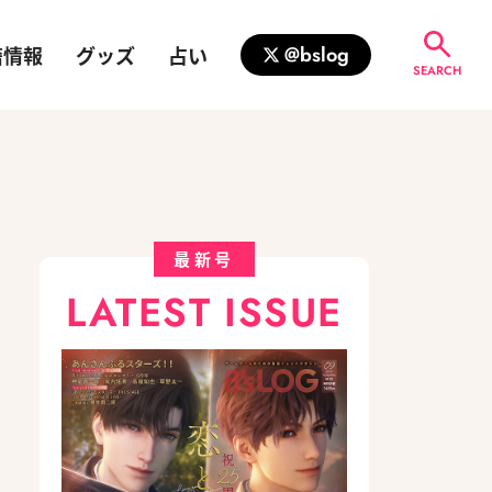
籍情報
グッズ
占い
@bslog
SEARCH
最新号
LATEST ISSUE