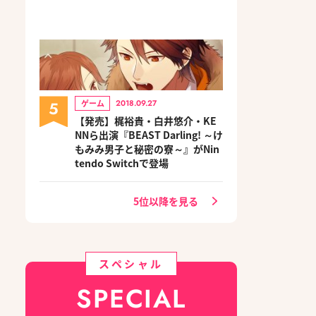
5
ゲーム
2018.09.27
【発売】梶裕貴・白井悠介・KE
NNら出演『BEAST Darling! ～け
もみみ男子と秘密の寮～』がNin
tendo Switchで登場
5位以降を見る
スペシャル
SPECIAL