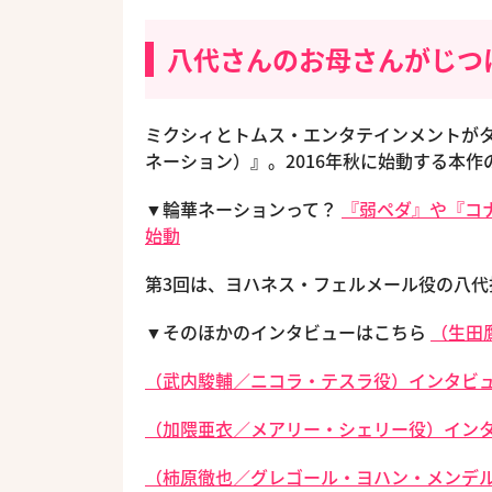
八代さんのお母さんがじつは
ミクシィとトムス・エンタテインメントがタ
ネーション）』。2016年秋に始動する本
▼輪華ネーションって？
『弱ペダ』や『コ
始動
第3回は、ヨハネス・フェルメール役の八代
▼そのほかのインタビューはこちら
（生田
（武内駿輔／ニコラ・テスラ役）インタビュ
（加隈亜衣／メアリー・シェリー役）インタ
（柿原徹也／グレゴール・ヨハン・メンデル