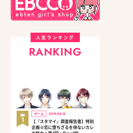
人気ランキング
RANKING
ゲーム
2019.04.16
1
【『スタマイ』調査報告書】特別
企画☆恋に堕ちざるを得ないカレ
の魅力！第4回：Revel編