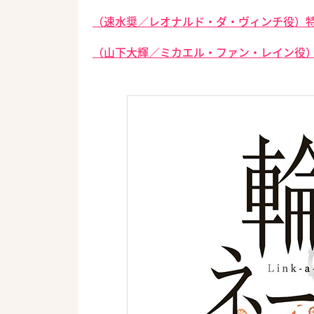
（速水奨／レオナルド・ダ・ヴィンチ役）特
（山下大輝／ミカエル・ファン・レイン役）