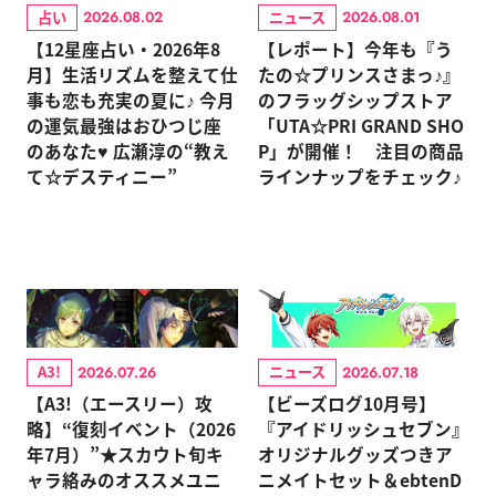
占い
ニュース
2026.08.02
2026.08.01
【12星座占い・2026年8
【レポート】今年も『う
月】生活リズムを整えて仕
たの☆プリンスさまっ♪』
事も恋も充実の夏に♪ 今月
のフラッグシップストア
の運気最強はおひつじ座
「UTA☆PRI GRAND SHO
のあなた♥ 広瀬淳の“教え
P」が開催！ 注目の商品
て☆デスティニー”
ラインナップをチェック♪
A3!
ニュース
2026.07.26
2026.07.18
【A3!（エースリー）攻
【ビーズログ10月号】
略】“復刻イベント（2026
『アイドリッシュセブン』
年7月）”★スカウト旬キ
オリジナルグッズつきア
ャラ絡みのオススメユニ
ニメイトセット＆ebtenD