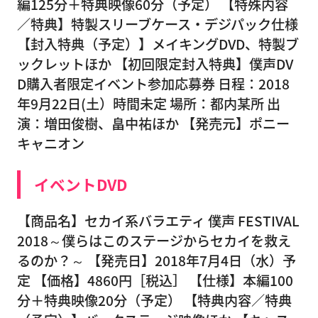
編125分＋特典映像60分（予定） 【特殊内容
／特典】特製スリーブケース・デジパック仕様
【封入特典（予定）】メイキングDVD、特製ブ
ックレットほか 【初回限定封入特典】僕声DV
D購入者限定イベント参加応募券 日程：2018
年9月22日(土）時間未定 場所：都内某所 出
演：増田俊樹、畠中祐ほか 【発売元】ポニー
キャニオン
イベントDVD
【商品名】セカイ系バラエティ 僕声 FESTIVAL
2018～僕らはこのステージからセカイを救え
るのか？～ 【発売日】2018年7月4日（水）予
定 【価格】4860円［税込］ 【仕様】本編100
分＋特典映像20分（予定） 【特典内容／特典