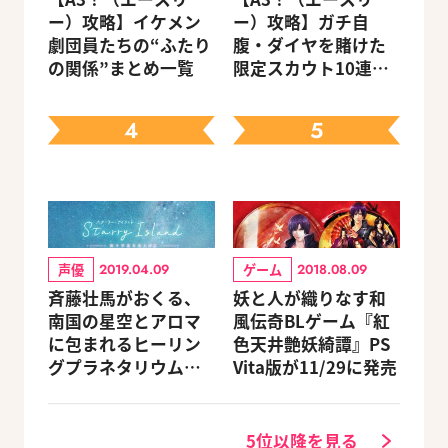
ー）攻略】イケメン
ー）攻略】ガチ自
劇団員たちの“ふたり
腹・ダイヤを賭けた
の関係”まとめ一覧
限定スカウト10連に
ライターらが挑む
（その5）
4
5
声優
ゲーム
2019.04.09
2018.08.09
斉藤壮馬がおくる、
妖と人が織りなす和
南国の星空とアロマ
風伝奇BLゲーム『紅
に包まれるヒーリン
色天井艶妖綺譚』PS
グプラネタリウム作
Vita版が11/29に発売
品が5/18より上映
5位以降を見る