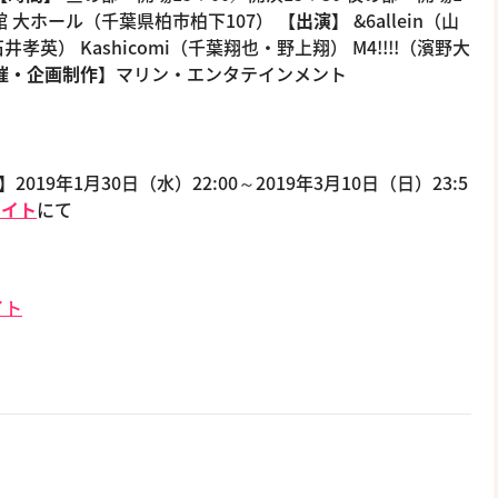
 大ホール（千葉県柏市柏下107）
【出演】
&6allein（山
） Kashicomi（千葉翔也・野上翔） M4!!!!（濱野大
催・企画制作】
マリン・エンタテインメント
】
2019年1月30日（水）22:00～2019年3月10日（日）23:5
サイト
にて
イト