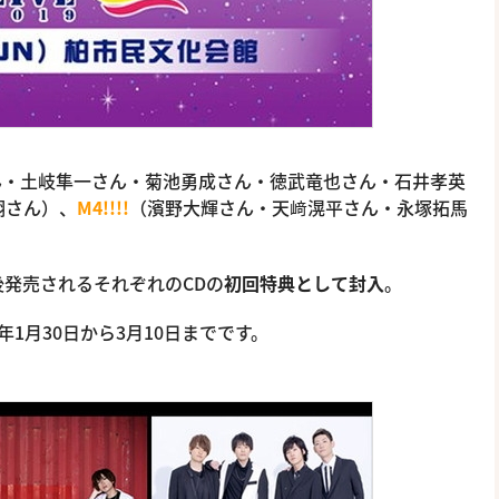
ん・土岐隼一さん・菊池勇成さん・徳武竜也さん・石井孝英
翔さん）、
M4!!!!
（濱野大輝さん・天﨑滉平さん・永塚拓馬
発売されるそれぞれのCDの
初回特典として封入
。
年1月30日から3月10日までです。