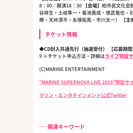
8：00／開演18：30
【会場】
柏市民文化会館
谷祥生・土岐隼一・菊池勇成・徳武竜也・石井孝英
輝・天﨑滉平・永塚拓馬・市川太一）
【主
チケット情報
◆CD封入共通先行（抽選受付）
【応募期間
9 ※チケット申込方法・詳細は
ライブ特設
(C)MARINE ENTERTAINMENT
“MARINE SUPERNOVA LIVE 2019”特設サ
マリン・エンタテインメント公式Twitter
関連キーワード