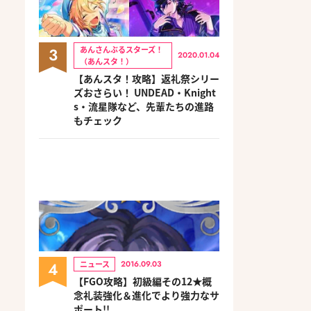
3
あんさんぶるスターズ！
2020.01.04
（あんスタ！）
【あんスタ！攻略】返礼祭シリー
ズおさらい！ UNDEAD・Knight
s・流星隊など、先輩たちの進路
もチェック
4
ニュース
2016.09.03
【FGO攻略】初級編その12★概
念礼装強化＆進化でより強力なサ
ポート!!