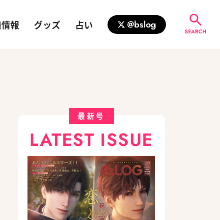
籍情報
グッズ
占い
@bslog
SEARCH
最新号
LATEST ISSUE