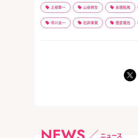
土岐隼一
山谷祥生
永塚拓馬
市川太一
石井孝英
徳武竜也
NEWS
ニュース