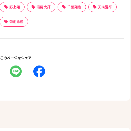
野上翔
濱野大輝
千葉翔也
天﨑滉平
菊池勇成
このページをシェア