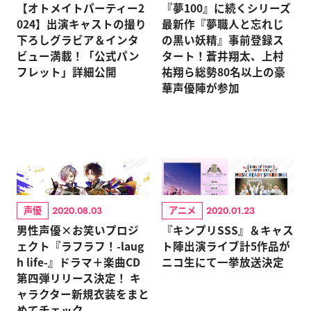
【オトメイトパーティー2
『夢100』に続くシリーズ
024】出演キャストの撮り
最新作『夢職人と忘れじ
下ろしグラビア＆インタ
の黒い妖精』事前登録ス
ビュー満載！「公式パン
タート！蒼井翔太、上村
フレット」詳細公開
祐翔ら総勢80名以上の豪
華声優陣が参加
声優
アニメ
2020.08.03
2020.01.23
男性声優×お笑いプロジ
『キンプリSSS』＆キャス
ェクト『ラフラフ！-laug
ト陣出演ライブ計5作品が
h life-』ドラマ＋楽曲CD
ニコ生にて一挙放送決定
第四弾リリース決定！ キ
ャラクター新規衣装をまと
めてチェック