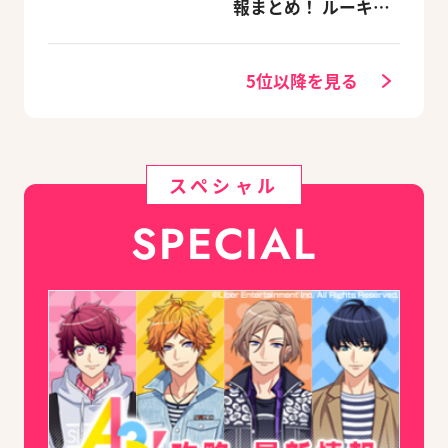
報まとめ！ ルーキ
ー・メンターほか19
キャラを網羅（随時
更新）
5位以降を見る
スペシャル
SPECIAL