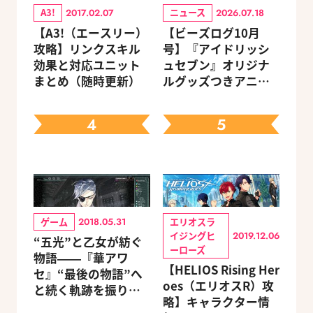
A3!
ニュース
2017.02.07
2026.07.18
【A3!（エースリー）
【ビーズログ10月
攻略】リンクスキル
号】『アイドリッシ
効果と対応ユニット
ュセブン』オリジナ
まとめ（随時更新）
ルグッズつきアニメ
イトセット＆ebtenD
Xパック予約受付中！
4
5
ゲーム
エリオスラ
2018.05.31
イジングヒ
2019.12.06
“五光”と乙女が紡ぐ
ーローズ
物語――『華アワ
【HELIOS Rising Her
セ』“最後の物語”へ
oes（エリオスR）攻
と続く軌跡を振り返
略】キャラクター情
る【蛟編】