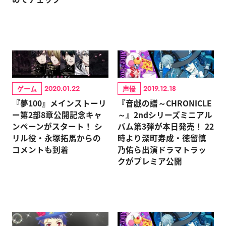
ゲーム
声優
2020.01.22
2019.12.18
『夢100』メインストーリ
『音戯の譜～CHRONICLE
ー第2部8章公開記念キャ
～』2ndシリーズミニアル
ンペーンがスタート！ シ
バム第3弾が本日発売！ 22
リル役・永塚拓馬からの
時より深町寿成・徳留慎
コメントも到着
乃佑ら出演ドラマトラッ
クがプレミア公開