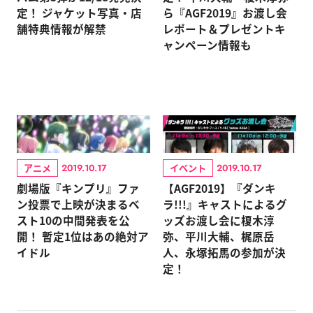
定！ ジャケット写真・店
ら『AGF2019』お渡し会
舗特典情報が解禁
レポート＆プレゼントキ
ャンペーン情報も
アニメ
イベント
2019.10.17
2019.10.17
劇場版『キンプリ』ファ
【AGF2019】『ダンキ
ン投票で上映が決まるベ
ラ!!!』キャストによるグ
スト10の中間発表を公
ッズお渡し会に榎木淳
開！ 暫定1位はあの絶対ア
弥、平川大輔、梶原岳
イドル
人、永塚拓馬の参加が決
定！