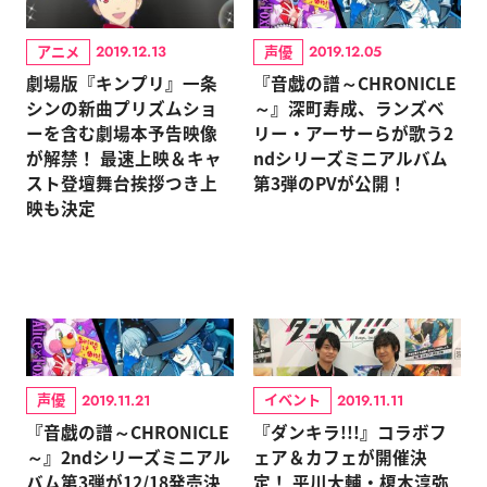
アニメ
声優
2019.12.13
2019.12.05
劇場版『キンプリ』一条
『音戯の譜～CHRONICLE
シンの新曲プリズムショ
～』深町寿成、ランズベ
ーを含む劇場本予告映像
リー・アーサーらが歌う2
が解禁！ 最速上映＆キャ
ndシリーズミニアルバム
スト登壇舞台挨拶つき上
第3弾のPVが公開！
映も決定
声優
イベント
2019.11.21
2019.11.11
『音戯の譜～CHRONICLE
『ダンキラ!!!』コラボフ
～』2ndシリーズミニアル
ェア＆カフェが開催決
バム第3弾が12/18発売決
定！ 平川大輔・榎木淳弥