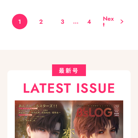
Nex
...
1
2
3
4
t
最新号
LATEST ISSUE