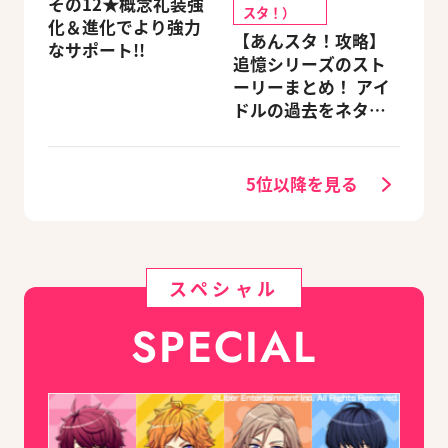
その12★概念礼装強
スタ！）
化＆進化でより強力
【あんスタ！攻略】
なサポート!!
追憶シリーズのスト
ーリーまとめ！ アイ
ドルの過去をネタバ
レ込みで振り返りま
す
5位以降を見る
スペシャル
SPECIAL