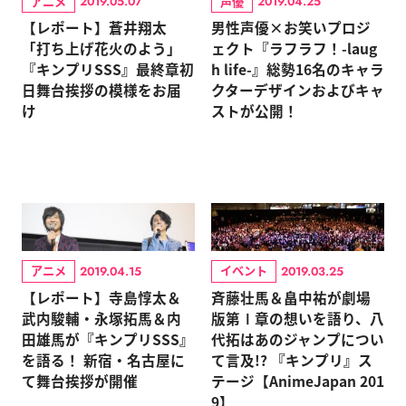
アニメ
声優
2019.05.07
2019.04.25
【レポート】蒼井翔太
男性声優×お笑いプロジ
「打ち上げ花火のよう」
ェクト『ラフラフ！-laug
『キンプリSSS』最終章初
h life-』総勢16名のキャラ
日舞台挨拶の模様をお届
クターデザインおよびキャ
け
ストが公開！
アニメ
イベント
2019.04.15
2019.03.25
【レポート】寺島惇太＆
斉藤壮馬＆畠中祐が劇場
武内駿輔・永塚拓馬＆内
版第Ⅰ章の想いを語り、八
田雄馬が『キンプリSSS』
代拓はあのジャンプについ
を語る！ 新宿・名古屋に
て言及!? 『キンプリ』ス
て舞台挨拶が開催
テージ【AnimeJapan 201
9】