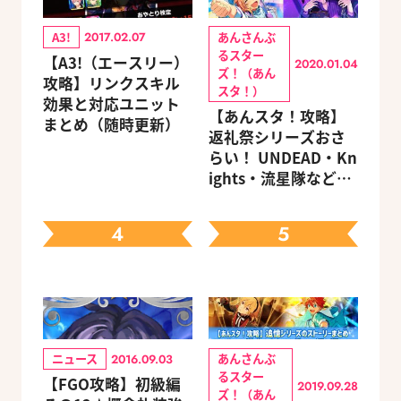
A3!
あんさんぶ
2017.02.07
るスター
【A3!（エースリー）
2020.01.04
ズ！（あん
攻略】リンクスキル
スタ！）
効果と対応ユニット
【あんスタ！攻略】
まとめ（随時更新）
返礼祭シリーズおさ
らい！ UNDEAD・Kn
ights・流星隊など、
先輩たちの進路もチ
ェック
4
5
ニュース
あんさんぶ
2016.09.03
るスター
【FGO攻略】初級編
2019.09.28
ズ！（あん