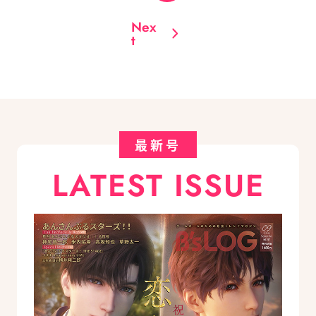
Nex
t
最新号
LATEST ISSUE