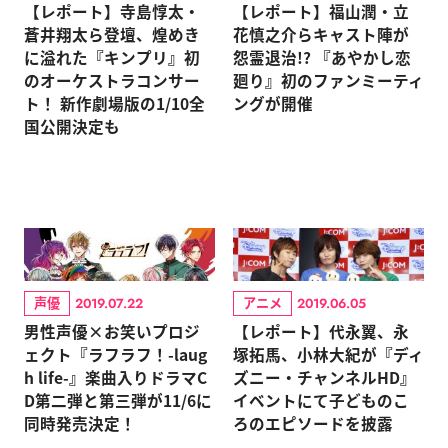
【レポート】寺島惇太・
【レポート】福山潤・立
蒼井翔太ら登壇、煌めき
花慎之介らキャスト陣が
に溢れた『キンプリ』初
怨霊退治!? 『あやかし恋
のオーケストラコンサー
廻り』初のファンミーティ
ト！ 新作劇場版の1/10全
ングが開催
国公開決定も
声優
アニメ
2019.07.22
2019.06.05
男性声優×お笑いプロジ
【レポート】代永翼、永
ェクト『ラフラフ！-laug
塚拓馬、小林大紀が『ディ
h life-』楽曲入りドラマC
ズニー・チャンネルHD』
D第二弾と第三弾が11/6に
イベントにて子どものこ
同時発売決定！
ろのエピソードを披露