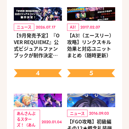
ニュース
A3!
2026.07.17
2017.02.07
【9月発売予定】『O
【A3!（エースリー）
VER REQUIEMZ』公
攻略】リンクスキル
式ビジュアルファン
効果と対応ユニット
ブックが制作決定！
まとめ（随時更新）
キャラクターを選べ
る豪華グッズ付き限
4
5
定セットも同時発売
あんさんぶ
ニュース
2016.09.03
るスター
【FGO攻略】初級編
2020.01.04
ズ！（あん
その12★概念礼装強