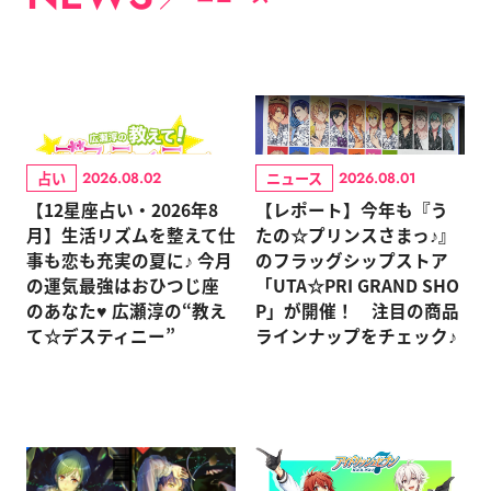
占い
ニュース
2026.08.02
2026.08.01
【12星座占い・2026年8
【レポート】今年も『う
月】生活リズムを整えて仕
たの☆プリンスさまっ♪』
事も恋も充実の夏に♪ 今月
のフラッグシップストア
の運気最強はおひつじ座
「UTA☆PRI GRAND SHO
のあなた♥ 広瀬淳の“教え
P」が開催！ 注目の商品
て☆デスティニー”
ラインナップをチェック♪