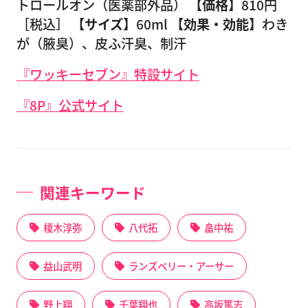
トロールオン（医薬部外品）
【価格】
810円
［税込］
【サイズ】
60ml
【効果・効能】
わき
が（腋臭）、皮ふ汗臭、制汗
『ワッキーセブン』特設サイト
『8P』公式サイト
関連キーワード
榎木淳弥
八代拓
畠中祐
益山武明
ランズベリー・アーサー
野上翔
千葉翔也
高坂篤志