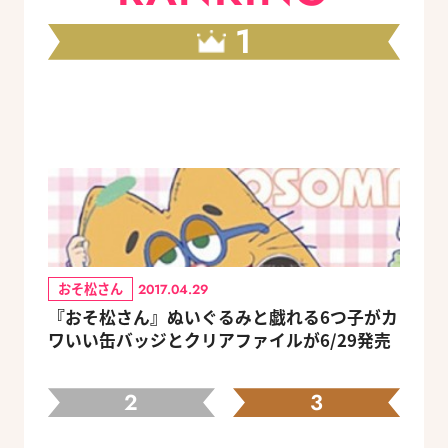
1
おそ松さん
2017.04.29
『おそ松さん』ぬいぐるみと戯れる6つ子がカ
ワいい缶バッジとクリアファイルが6/29発売
2
3