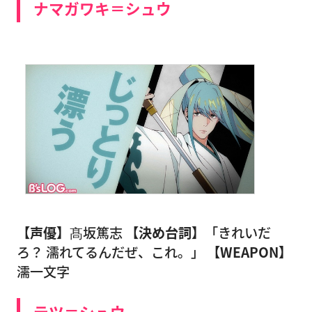
ナマガワキ＝シュウ
【声優】
髙坂篤志
【決め台詞】
「きれいだ
ろ？ 濡れてるんだぜ、これ。」
【WEAPON】
濡一文字
テツ＝シュウ