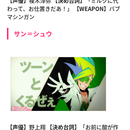
【声優】
榎木淳弥
【決め台詞】
「ミルクに代
わって、お仕置きだあ！」
【WEAPON】
バブ
マシンガン
サン＝シュウ
【声優】
野上翔
【決め台詞】
「お前に酸が作