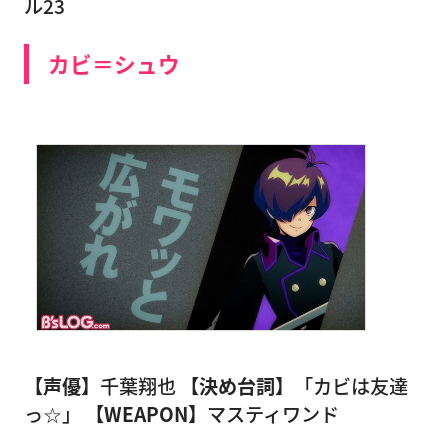
ル23
カビ＝シュウ
【声優】
千葉翔也
【決め台詞】
「カビは友達
っ☆」
【WEAPON】
マスティワンド