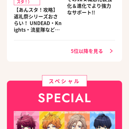
スタ！）
化＆進化でより強力
【あんスタ！攻略】
なサポート!!
返礼祭シリーズおさ
らい！ UNDEAD・Kn
ights・流星隊など、
先輩たちの進路もチ
ェック
5位以降を見る
スペシャル
SPECIAL