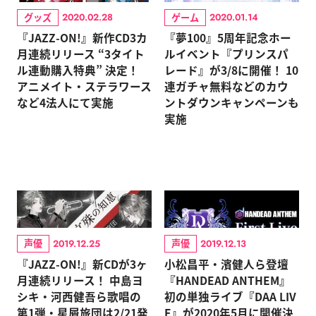
グッズ
ゲーム
2020.02.28
2020.01.14
『JAZZ-ON!』新作CD3カ
『夢100』5周年記念ホー
月連続リリース “3タイト
ルイベント『プリンスパ
ル連動購入特典” 決定！
レード』が3/8に開催！ 10
アニメイト・ステラワース
連ガチャ無料などのカウ
など4法人にて実施
ントダウンキャンペーンも
実施
声優
声優
2019.12.25
2019.12.13
『JAZZ-ON!』新CDが3ヶ
小松昌平・濱健人ら登壇
月連続リリース！ 中島ヨ
『HANDEAD ANTHEM』
シキ・河西健吾ら歌唱の
初の単独ライブ『DAA LIV
第1弾・星屑旅団は2/21発
E』が2020年5月に開催決