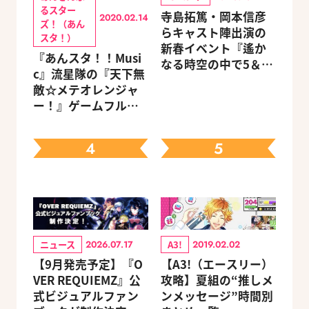
るスター
寺島拓篤・岡本信彦
2020.02.14
ズ！（あん
らキャスト陣出演の
スタ！）
新春イベント『遙か
『あんスタ！！Musi
なる時空の中で5＆6
c』流星隊の『天下無
～新春の宴～』チケ
敵☆メテオレンジャ
ットのGAMECITY優
ー！』ゲームフルサ
先販売申込受付がス
イズMVが公開
タート！
4
5
ニュース
A3!
2026.07.17
2019.02.02
【9月発売予定】『O
【A3!（エースリー）
VER REQUIEMZ』公
攻略】夏組の“推しメ
式ビジュアルファン
ンメッセージ”時間別