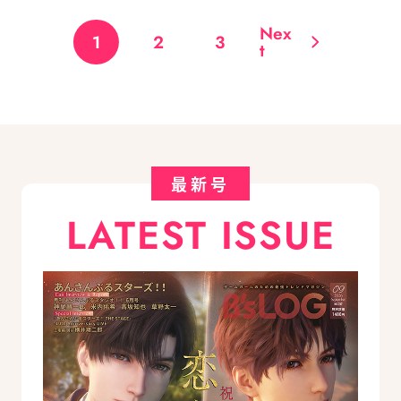
Nex
1
2
3
t
最新号
LATEST ISSUE