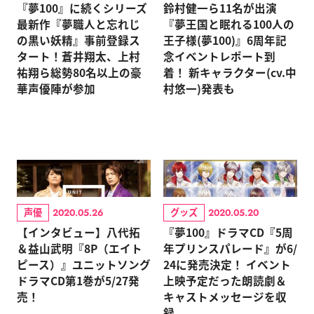
『夢100』に続くシリーズ
鈴村健一ら11名が出演
最新作『夢職人と忘れじ
『夢王国と眠れる100人の
の黒い妖精』事前登録ス
王子様(夢100)』6周年記
タート！蒼井翔太、上村
念イベントレポート到
祐翔ら総勢80名以上の豪
着！ 新キャラクター(cv.中
華声優陣が参加
村悠一)発表も
声優
グッズ
2020.05.26
2020.05.20
【インタビュー】八代拓
『夢100』ドラマCD『5周
＆益山武明『8P（エイト
年プリンスパレード』が6/
ピース）』ユニットソング
24に発売決定！ イベント
ドラマCD第1巻が5/27発
上映予定だった朗読劇＆
売！
キャストメッセージを収
録