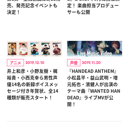
売、発売記念イベントも
定！ 楽曲担当プロデュー
決定！
サーも公開
アニメ
声優
2019.12.10
2019.11.20
井上和彦・小野友樹・梶
『HANDEAD ANTHEM』
裕貴・小西克幸ら男性声
小松昌平・益山武明・増
優14名の新録ボイスメッ
元拓也・濱健人が出演の
セージ付き年賀状、全14
テーマ曲『WANTED HAN
種類が販売スタート！
DEAD』ライブMVが公
開！