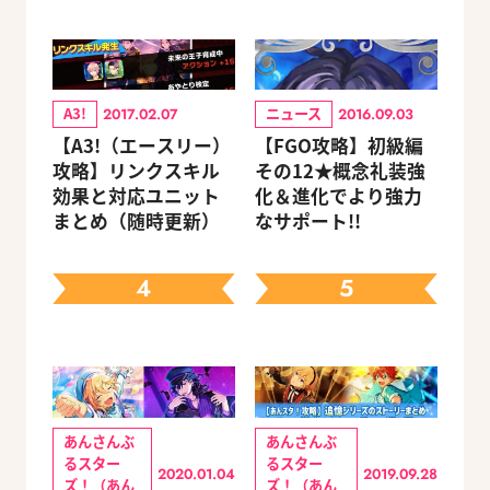
A3!
ニュース
2017.02.07
2016.09.03
【A3!（エースリー）
【FGO攻略】初級編
攻略】リンクスキル
その12★概念礼装強
効果と対応ユニット
化＆進化でより強力
まとめ（随時更新）
なサポート!!
4
5
あんさんぶ
あんさんぶ
るスター
るスター
2020.01.04
2019.09.28
ズ！（あん
ズ！（あん