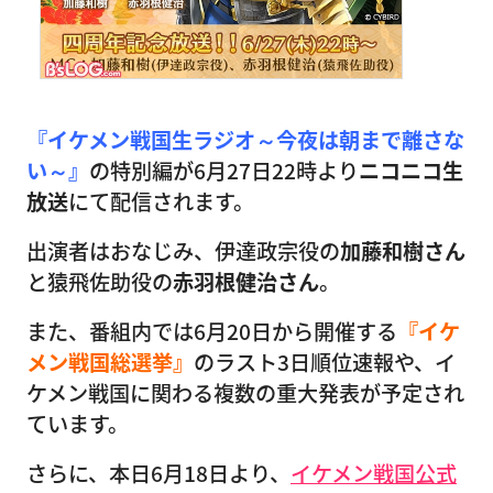
『イケメン戦国生ラジオ～今夜は朝まで離さな
い～』
の特別編が6月27日22時より
ニコニコ生
放送
にて配信されます。
出演者はおなじみ、伊達政宗役の
加藤和樹さん
と猿飛佐助役の
赤羽根健治さん
。
また、番組内では6月20日から開催する
『イケ
メン戦国総選挙』
のラスト3日順位速報や、イ
ケメン戦国に関わる複数の重大発表が予定され
ています。
さらに、本日6月18日より、
イケメン戦国公式