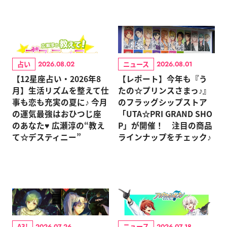
占い
ニュース
2026.08.02
2026.08.01
【12星座占い・2026年8
【レポート】今年も『う
月】生活リズムを整えて仕
たの☆プリンスさまっ♪』
事も恋も充実の夏に♪ 今月
のフラッグシップストア
の運気最強はおひつじ座
「UTA☆PRI GRAND SHO
のあなた♥ 広瀬淳の“教え
P」が開催！ 注目の商品
て☆デスティニー”
ラインナップをチェック♪
A3!
ニュース
2026.07.26
2026.07.18