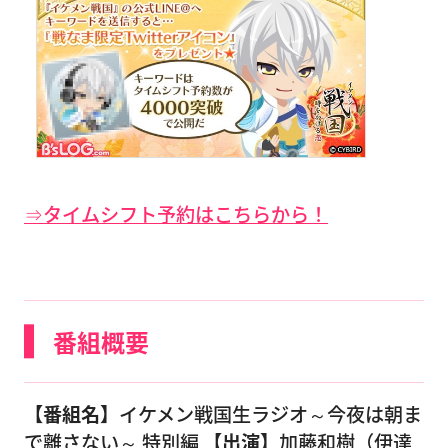
⇒タイムシフト予約はこちらから！
番組概要
【番組名】
イケメン戦国生ラジオ～今夜は朝ま
で離さない～ 特別編
【出演】
加藤和樹（伊達