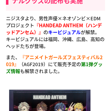
ナルグッズの配布も実施
ニジスタより、男性声優×ネオゾンビ×EDM
プロジェクト
『HANDEAD ANTHEM（ハンデ
ッドアンセム）』
の
キービジュアル
が解禁。
キービジュアルには福岡、沖縄、広島、高知の
ヘッドたちが登場。
また、
『アニメイトガールズフェスティバル2
019』
（AGF2019）にて販売予定の
第1弾グッ
ズ情報
も解禁されました。