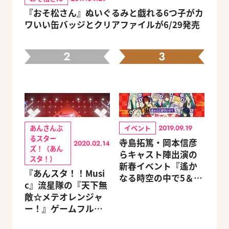
『おそ松さん』ぬいぐるみと戯れる6つ子がカ
ワいい缶バッジとクリアファイルが6/29発売
2
3
あんさんぶ
イベント
2019.09.19
るスター
寺島拓篤・岡本信彦
2020.02.14
ズ！（あん
らキャスト陣出演の
スタ！）
新春イベント『遙か
『あんスタ！！Musi
なる時空の中で5＆6
c』流星隊の『天下無
～新春の宴～』チケ
敵☆メテオレンジャ
ットのGAMECITY優
ー！』ゲームフルサ
先販売申込受付がス
イズMVが公開
タート！