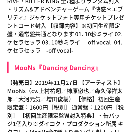
RIVE・KiLLER KiNG 全7種よりランダム封入
・リズム&アドベンチャーゲーム『快感＊エブ
リディ』ジャケットフォト専用チケットプレゼ
ントコード封入
【収録内容】
※初回生産限定
盤・通常盤共通となります 01. 10秒ミライ 02.
ケセラセッラ 03. 10秒ミライ -off vocal- 04.
ケセラセッラ -off vocal-
MooNs『Dancing Dancing』
【発売日】
2019年11月27日
【アーティスト】
MooNs（cv.上村祐翔／柿原徹也／森久保祥太
郎／大河元気／増田俊樹）
【価格】
初回生産
限定盤：1600円［税別］ 通常盤：1200円［税
別］
【初回生産限定盤W封入特典】
・缶バッ
ジ1個入り※ダイコク・プロダクション所属 キ
タコレ・MooNs全7種よりランダム封入 ・リ