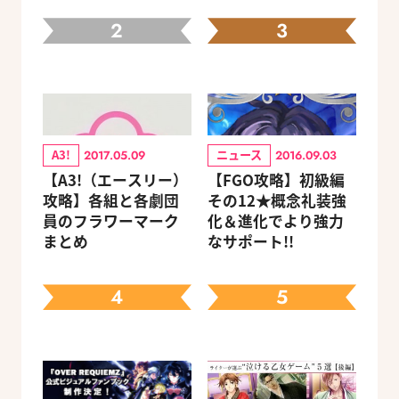
2
3
A3!
ニュース
2017.05.09
2016.09.03
【A3!（エースリー）
【FGO攻略】初級編
攻略】各組と各劇団
その12★概念礼装強
員のフラワーマーク
化＆進化でより強力
まとめ
なサポート!!
4
5