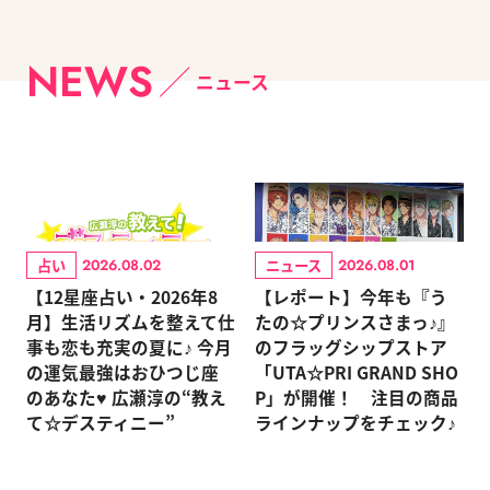
NEWS
ニュース
占い
ニュース
2026.08.02
2026.08.01
【12星座占い・2026年8
【レポート】今年も『う
月】生活リズムを整えて仕
たの☆プリンスさまっ♪』
事も恋も充実の夏に♪ 今月
のフラッグシップストア
の運気最強はおひつじ座
「UTA☆PRI GRAND SHO
のあなた♥ 広瀬淳の“教え
P」が開催！ 注目の商品
て☆デスティニー”
ラインナップをチェック♪