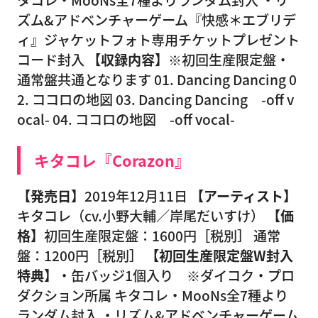
ズム&アドベンチャーゲーム『快感＊エブリデ
ィ』ジャケットフォト専用チケットプレゼント
コード封入
【収録内容】
※初回生産限定盤・
通常盤共通となります 01. Dancing Dancing 0
2. ココロの地図 03. Dancing Dancing -off v
ocal- 04. ココロの地図 -off vocal-
キタコレ『Corazon』
【発売日】
2019年12月11日
【アーティスト】
キタコレ（cv.小野大輔／岸尾だいすけ）
【価
格】
初回生産限定盤：1600円［税別］ 通常
盤：1200円［税別］
【初回生産限定盤W封入
特典】
・缶バッジ1個入り ※ダイコク・プロ
ダクション所属 キタコレ・MooNs全7種より
ランダム封入 ・リズム&アドベンチャーゲーム