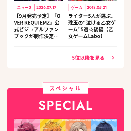
ニュース
ゲーム
2026.07.17
2018.05.21
【9月発売予定】『O
ライター5人が選ぶ、
VER REQUIEMZ』公
珠玉の“泣ける乙女ゲ
式ビジュアルファン
ーム”5選☆後編【乙
ブックが制作決定！
女ゲームLabo】
キャラクターを選べ
る豪華グッズ付き限
定セットも同時発売
5位以降を見る
スペシャル
SPECIAL