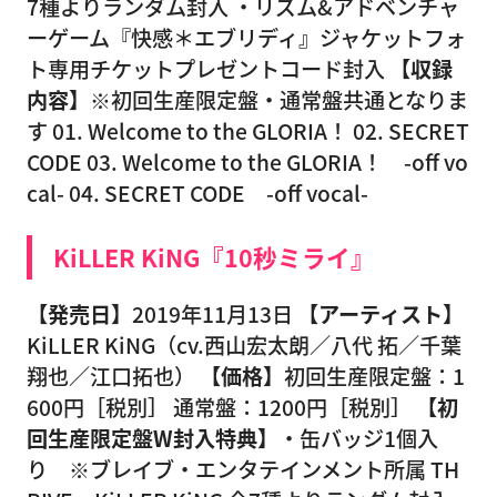
7種よりランダム封入 ・リズム&アドベンチャ
ーゲーム『快感＊エブリディ』ジャケットフォ
ト専用チケットプレゼントコード封入
【収録
内容】
※初回生産限定盤・通常盤共通となりま
す 01. Welcome to the GLORIA！ 02. SECRET
CODE 03. Welcome to the GLORIA！ -off vo
cal- 04. SECRET CODE -off vocal-
KiLLER KiNG『10秒ミライ』
【発売日】
2019年11月13日
【アーティスト】
KiLLER KiNG（cv.西山宏太朗／八代 拓／千葉
翔也／江口拓也）
【価格】
初回生産限定盤：1
600円［税別］ 通常盤：1200円［税別］
【初
回生産限定盤W封入特典】
・缶バッジ1個入
り ※ブレイブ・エンタテインメント所属 TH