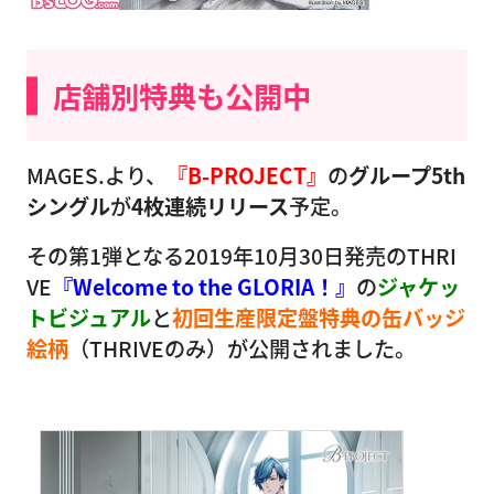
店舗別特典も公開中
MAGES.より、
『B-PROJECT』
の
グループ5th
シングル
が
4枚連続リリース
予定。
その第1弾となる2019年10月30日発売のTHRI
VE
『Welcome to the GLORIA！』
の
ジャケッ
トビジュアル
と
初回生産限定盤特典
の缶バッジ
絵柄
（THRIVEのみ）が公開されました。