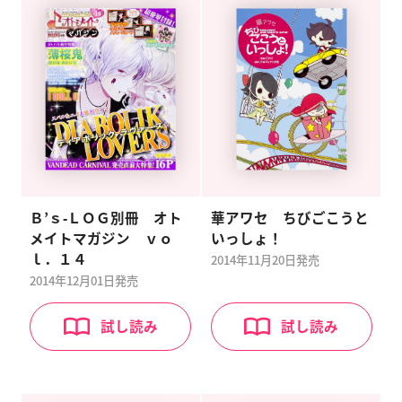
Ｂ’ｓ‐ＬＯＧ別冊 オト
華アワセ ちびごこうと
メイトマガジン ｖｏ
いっしょ！
ｌ．１４
2014年11月20日
発売
2014年12月01日
発売
試し読み
試し読み