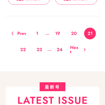
...
Prev
1
19
20
21
Nex
...
22
23
24
t
最新号
LATEST ISSUE