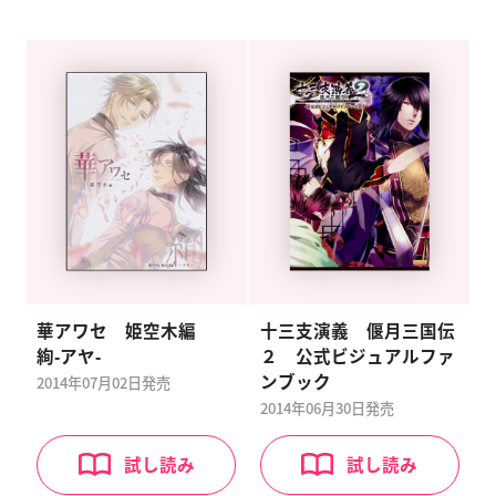
華アワセ 姫空木編
十三支演義 偃月三国伝
絢‐アヤ‐
２ 公式ビジュアルファ
ンブック
2014年07月02日
発売
2014年06月30日
発売
試し読み
試し読み