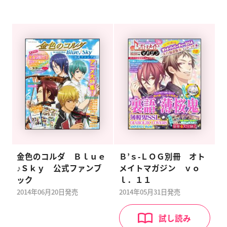
金色のコルダ Ｂｌｕｅ
Ｂ’ｓ‐ＬＯＧ別冊 オト
♪Ｓｋｙ 公式ファンブ
メイトマガジン ｖｏ
ック
ｌ．１１
2014年06月20日
発売
2014年05月31日
発売
試し読み