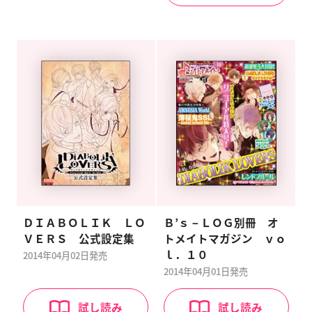
ＤＩＡＢＯＬＩＫ ＬＯ
Ｂ’ｓ－ＬＯＧ別冊 オ
ＶＥＲＳ 公式設定集
トメイトマガジン ｖｏ
ｌ．１０
2014年04月02日
発売
2014年04月01日
発売
試し読み
試し読み