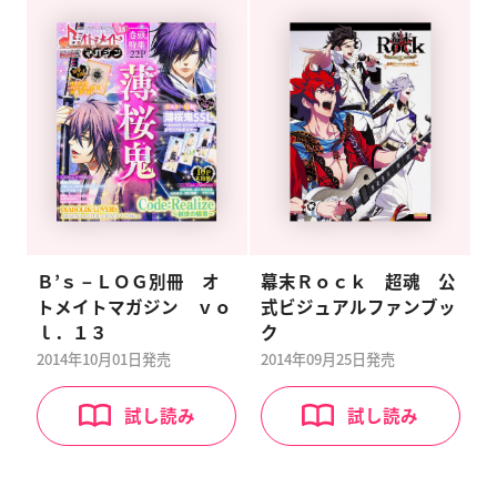
Ｂ’ｓ－ＬＯＧ別冊 オ
幕末Ｒｏｃｋ 超魂 公
トメイトマガジン ｖｏ
式ビジュアルファンブッ
ｌ．１３
ク
2014年10月01日
発売
2014年09月25日
発売
試し読み
試し読み