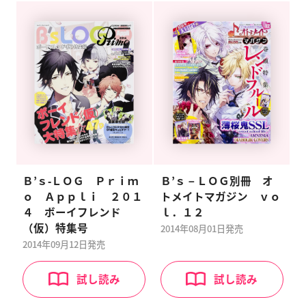
Ｂ’ｓ‐ＬＯＧ Ｐｒｉｍ
Ｂ’ｓ－ＬＯＧ別冊 オ
ｏ Ａｐｐｌｉ ２０１
トメイトマガジン ｖｏ
４ ボーイフレンド
ｌ．１２
（仮）特集号
2014年08月01日
発売
2014年09月12日
発売
試し読み
試し読み