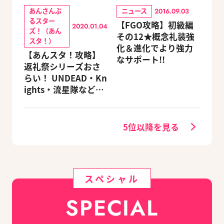
あんさんぶ
ニュース
2016.09.03
るスター
【FGO攻略】初級編
2020.01.04
ズ！（あん
その12★概念礼装強
スタ！）
化＆進化でより強力
【あんスタ！攻略】
なサポート!!
返礼祭シリーズおさ
らい！ UNDEAD・Kn
ights・流星隊など、
先輩たちの進路もチ
ェック
5位以降を見る
スペシャル
SPECIAL